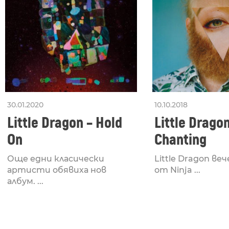
30.01.2020
10.10.2018
Little Dragon – Hold
Little Drago
On
Chanting
Още едни класически
Little Dragon веч
артисти обявиха нов
от Ninja ...
албум. ...