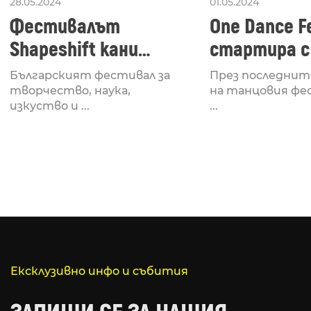
28.05.2024
01.05.2024
Фестивалът
One Dance Fe
Shapeshift кани
стартира с
Fabrizio Mammarella
Lucid, посв
Българският фестивал за
През последнит
за откриването си
рейв култу
творчество, наука,
на танцовия фе
изкуство и ...
...
Ексклузивно инфо и събития