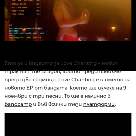
Ето го и видеото за Love Chanting – новия
трак на Little Dragon, който представихме
преди две седмици. Love Chanting e и името на
новото EP от бандата, което ще излезе на 9
ноември с три песни. То ще е налично в
bandcamp
и във всички тези
платформи
.