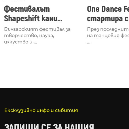
Фестивалът
One Dance Fe
Shapeshift кани
стартира с
Fabrizio Mammarella
Lucid, посв
Българският фестивал за
През последнит
за откриването си
рейв култу
творчество, наука,
на танцовия фе
изкуство и ...
...
Ексклузивно инфо и събития
ЗАПИШИ СЕ ЗА НАШИЯ