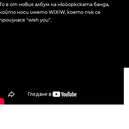
То е от новия албум на нюйоркската банда,
който носи името WIXIW, което пък се
произнася “wish you”.