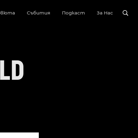
рвюта
Събития
Подкаст
За Нас
ILD