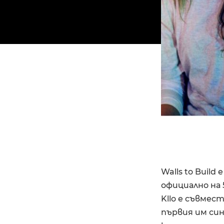
Walls to Build
официално на 
Kllo е съвмес
първия им си