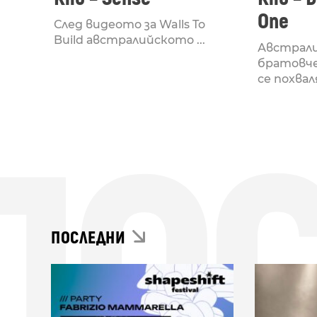
One
След видеото за Walls To
Build австралийското ...
Австрал
братовче
се похваля
ПО
ПОСЛЕДНИ