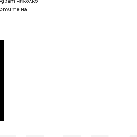
Следват няколко
цертите на