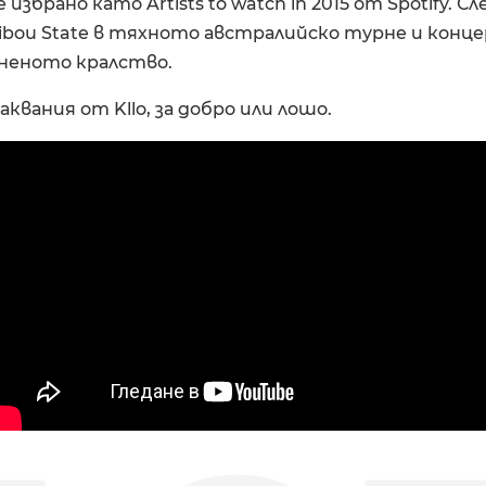
избрано като Artists to watch in 2015 от Spotify. 
ribou State в тяхното австралийско турне и кон
неното кралство.
квания от Kllo, за добро или лошо.