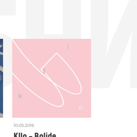
БН
10.05.2016
Kllo – Bolide