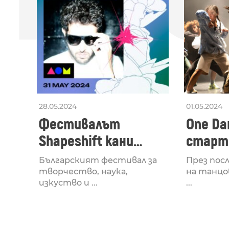
28.05.2024
01.05.2024
Фестивалът
One Dan
Shapeshift кани
старти
Fabrizio Mammarella
Lucid,
Българският фестивал за
През пос
за откриването си
рейв 
творчество, наука,
на танцо
изкуство и ...
...