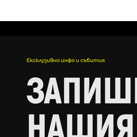
Ексклузивно инфо и събития
ЗАПИШИ
НАШИЯ