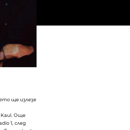
оето ще излезе
 Kaul. Още
dio 1, след