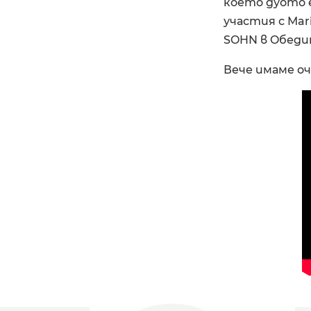
което дуото е 
участия с Ma
SOHN в Oбеди
Вече имаме оча