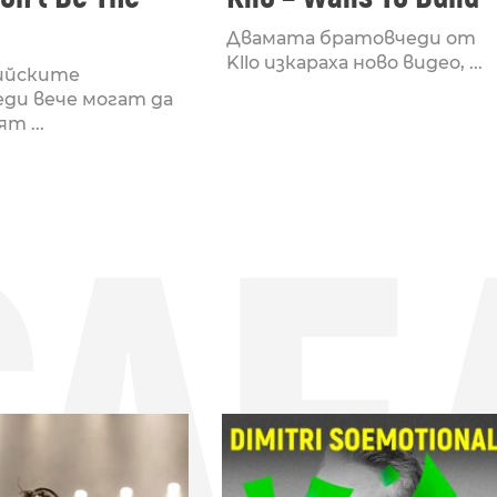
Двамата братовчеди от
Kllo изкараха ново видео, ...
ийските
ди вече могат да
т ...
СЛЕ