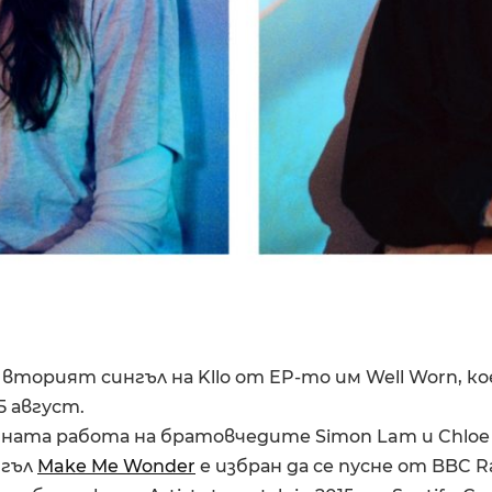
 е вторият сингъл на Kllo от EP-то им Well Worn, к
5 август.
тната работа на братовчедите Simon Lam и Chloe
нгъл
Make Me Wonder
е избран да се пусне от BBC Ra