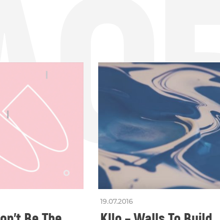
ДО
19.07.2016
Don’t Be The
Kllo – Walls To Build