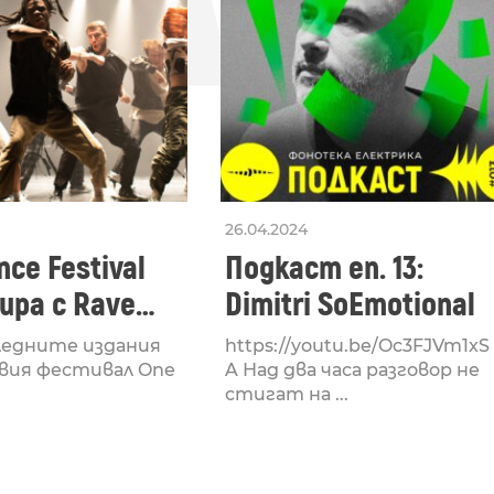
26.04.2024
ce Festival
Подкаст еп. 13:
ра с Rave
Dimitri SoEmotional
 посветен на
ледните издания
https://youtu.be/Oc3FJVm1xS
културата
вия фестивал One
A Над два часа разговор не
стигат на ...