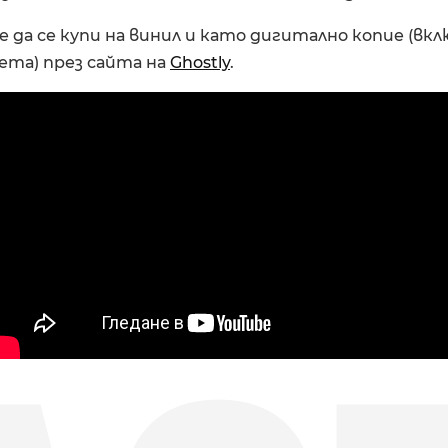
е да се купи на винил и като дигитално копие (вк
ета) през сайта на
Ghostly
.