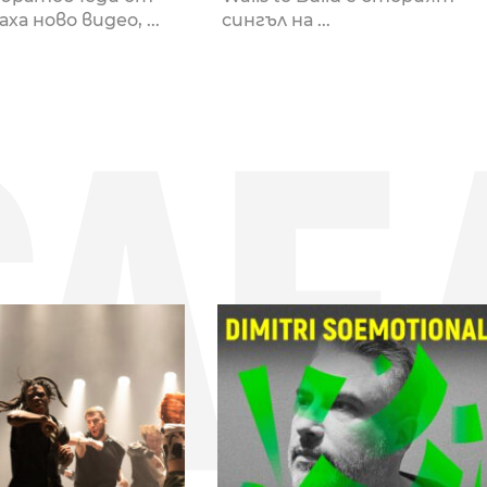
аха ново видео, ...
сингъл на ...
СЛЕ