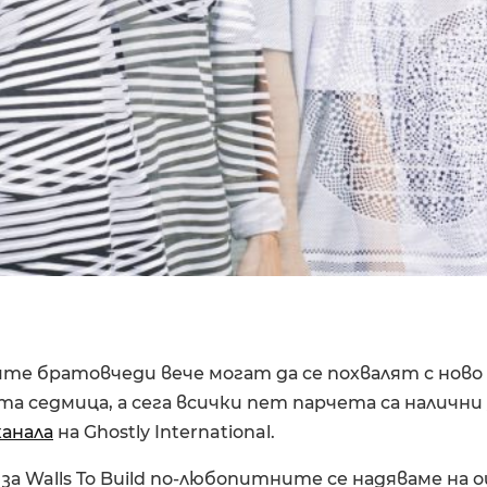
е братовчеди вече могат да се похвалят с ново 
та седмица, а сега всички пет парчета са налични
канала
на Ghostly International.
за Walls To Build по-любопитните се надяваме на 