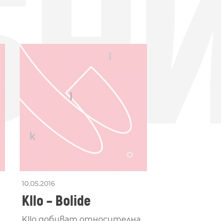
БН
10.05.2016
Kllo – Bolide
Kllo добиват относителна