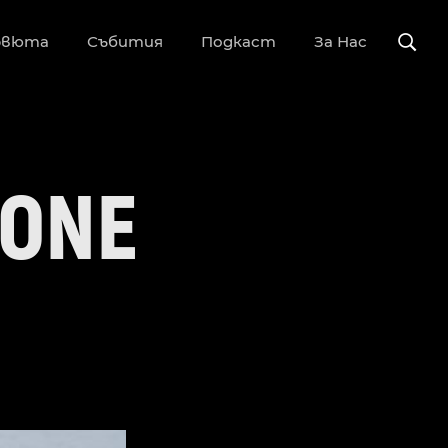
рвюта
Събития
Подкаст
За Нас
 ONE