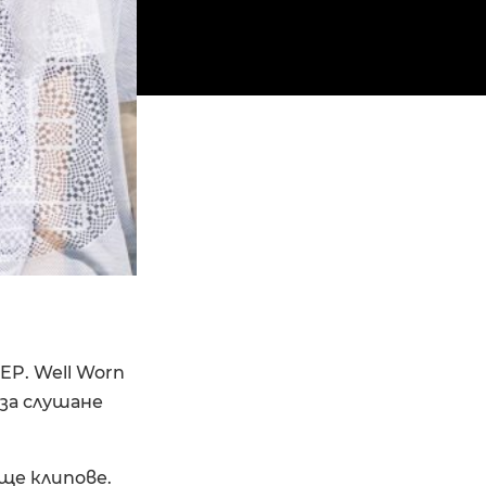
EP. Well Worn
 за слушане
още клипове.