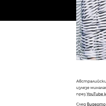
Австралийскит
излезе минала
през
YouTube 
След
видеото