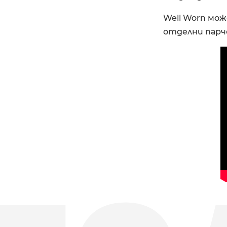
Well Worn мож
отделни парч