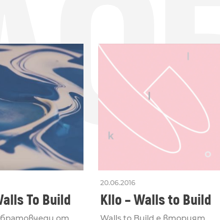
ДО
20.06.2016
Walls To Build
Kllo – Walls to Build
 братовчеди от
Walls to Build е вторият