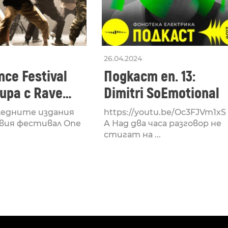
26.04.2024
ce Festival
Подкаст еп. 13:
ра с Rave
Dimitri SoEmotional
 посветен на
ледните издания
https://youtu.be/Oc3FJVm1xS
културата
вия фестивал One
A Над два часа разговор не
стигат на ...