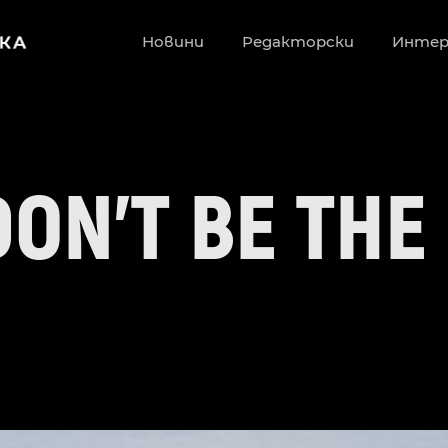
Новини
Редакторски
Инте
DON’T BE THE