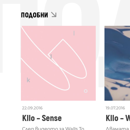
ПО
ПОДОБНИ
22.09.2016
19.07.2016
Kllo – Sense
Kllo – 
След видеото за Walls To
Двамата