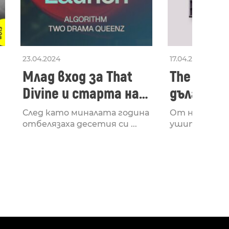
23.04.2024
17.04.2024
Млад вход за That
The Secon
Divine и старта на
дългооча
лейбъла им
втори ал
След като миналата година
От няколко 
излезе з
отбелязаха десетия си ...
ушите и мозъ