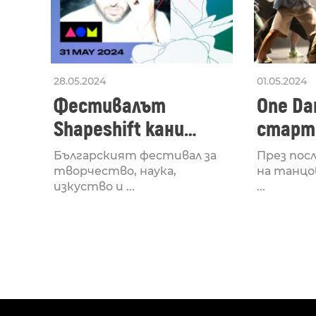
28.05.2024
01.05.2024
Фестивалът
One Dan
Shapeshift кани
старти
Fabrizio Mammarella
Lucid,
Българският фестивал за
През пос
за откриването си
рейв 
творчество, наука,
на танцо
изкуство и ...
...