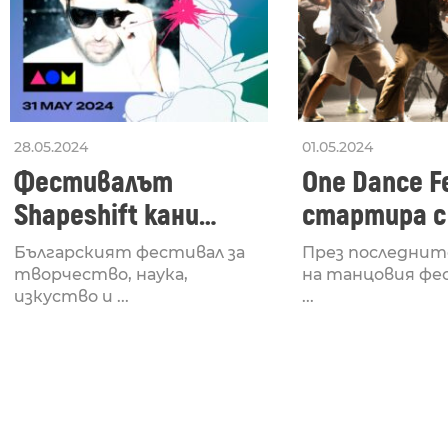
28.05.2024
01.05.2024
Фестивалът
One Dance Fe
Shapeshift кани
стартира с
Fabrizio Mammarella
Lucid, посв
Българският фестивал за
През последнит
за откриването си
рейв култу
творчество, наука,
на танцовия фе
изкуство и ...
...