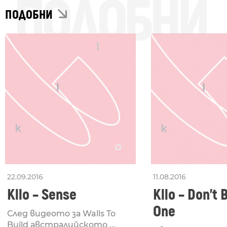
ПОДОБНИ
ПОДОБНИ
22.09.2016
11.08.2016
Kllo – Sense
Kllo – Don’t 
One
След видеото за Walls To
Build австралийското ...