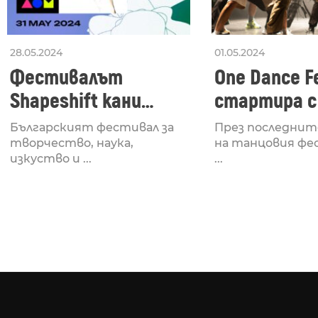
28.05.2024
01.05.2024
Фестивалът
One Dance Fe
Shapeshift кани
стартира с
Fabrizio Mammarella
Lucid, посв
Българският фестивал за
През последнит
за откриването си
рейв култу
творчество, наука,
на танцовия фе
изкуство и ...
...