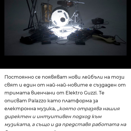
Постоянно се появяват нови лейбъли на този
свят и един от най-най-новите е създаден от
тримата виенчани от Elektro Guzzi. Те
описват Palazzo като платформа за
електронна музика,
„която отразява нашия
директен и интуитивен подход към
музиката, а също и да представя работата на