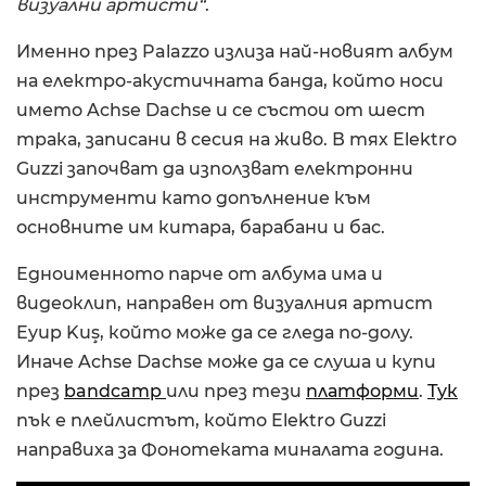
визуални артисти“
.
Именно през Palazzo излиза най-новият албум
на електро-акустичната банда, който носи
името Achse Dachse и се състои от шест
трака, записани в сесия на живо. В тях Elektro
Guzzi започват да използват електронни
инструменти като допълнение към
основните им китара, барабани и бас.
Едноименното парче от албума има и
видеоклип, направен от визуалния артист
Eyup Kuş, който може да се гледа по-долу.
Иначе Achse Dachse може да се слуша и купи
през
bandcamp
или през тези
платформи
.
Тук
пък е плейлистът, който Elektro Guzzi
направиха за Фонотеката миналата година.