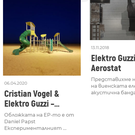
13.11.2018
Elektro Guzzi
Aerostat
Представихме н
06.04.2020
на виенската е
Cristian Vogel &
акустична банда 
Elektro Guzzi –
Cosmic Heat
Обложката на EP-то е от
Daniel Papst
Експерименталният ...