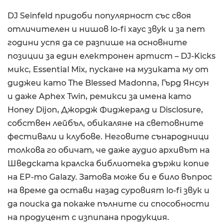
DJ Seinfeld придоби популярност със своя
отличителен и нишов lo-fi хаус звук и за пет
години успя да се разпише на основните
позиции за един електронен артист – DJ-Kicks
микс, Essential Mix, пускане на музиката му от
диджеи като The Blessed Madonna, Гърд Янсун
и даже Aphex Twin, ремикси за имена като
Honey Dijon, Джордж Фиджералд и Disclosure,
собствен лейбъл, обикаляне на световните
фестивали и клубове. Неговите сънародници
толкова го обичат, че даже аудио архивът на
Шведската кралска библиотека държи копие
на EP-то Galazy. Затова може би е било въпрос
на време да остави назад суровият lo-fi звук и
да поиска да покаже пълните си способности
на продуцент с изпипана продукция.