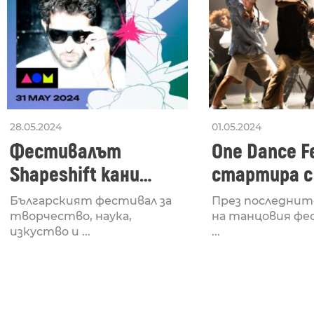
28.05.2024
01.05.2024
Фестивалът
One Dance Fe
Shapeshift кани
стартира с
Fabrizio Mammarella
Lucid, посв
Българският фестивал за
През последнит
за откриването си
рейв култу
творчество, наука,
на танцовия фе
изкуство и ...
...