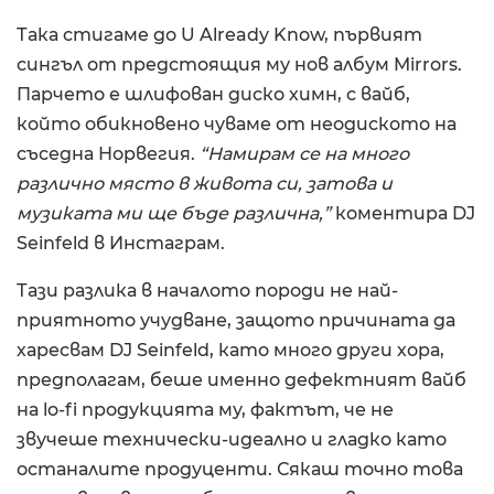
Така стигаме до U Already Know, първият
сингъл от предстоящия му нов албум Mirrors.
Парчето е шлифован диско химн, с вайб,
който обикновено чуваме от неодиското на
съседна Норвегия.
“Намирам се на много
различно място в живота си, затова и
музиката ми ще бъде различна,”
коментира DJ
Seinfeld в Инстаграм.
Тази разлика в началото породи не най-
приятното учудване, защото причината да
харесвам DJ Seinfeld, като много други хора,
предполагам, беше именно дефектният вайб
на lo-fi продукцията му, фактът, че не
звучеше технически-идеално и гладко като
останалите продуценти. Сякаш точно това