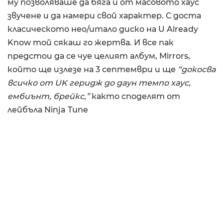
му позволяваше да бяга и от масовото хаус
звучене и да намери свой характер. С доста
класическото нео/итало диско на U Already
Know той сякаш го жертва. И все пак
предстои да се чуе целият албум, Mirrors,
който ще излезе на 3 септември и ще
“докосва
всичко от UK геридж до даун темпо хаус,
ембиънт, брейкс,”
както споделят от
лейбъла Ninja Tune