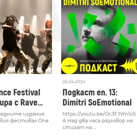
СЛЕ
26.04.2024
ce Festival
Подкаст еп. 13:
ра с Rave
Dimitri SoEmotional
 посветен на
ледните издания
https://youtu.be/Oc3FJVm1xS
културата
вия фестивал One
A Над два часа разговор не
стигат на ...