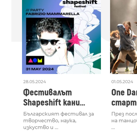
ПО
28.05.2024
01.05.2024
Фестивалът
One Dan
Shapeshift кани
старти
Fabrizio Mammarella
Lucid,
Българският фестивал за
През пос
за откриването си
рейв 
творчество, наука,
на танцо
изкуство и ...
...