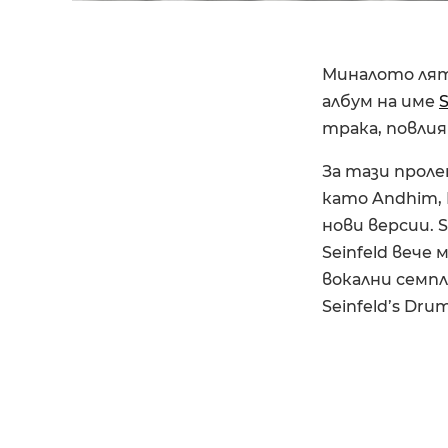
Миналото лят
албум на име
S
трака, повлия
За тази проле
като Andhim, L
нови версии. S
Seinfeld вече
вокални семпли
Seinfeld’s Dr