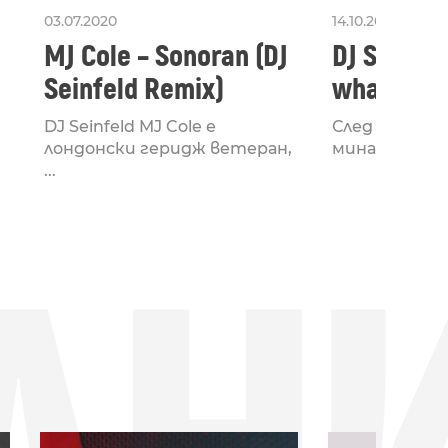
03.07.2020
14.10.2019
MJ Cole – Sonoran (DJ
DJ Seinfel
Seinfeld Remix)
what time
wanna me
DJ Seinfeld MJ Cole е
След Galazy и
лондонски геридж ветеран,
миналата сед
...