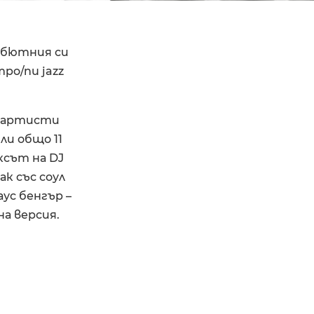
дебютния си
po/nu jazz
о артисти
или общо 11
иксът на DJ
ак със соул
аус бенгър –
а версия.