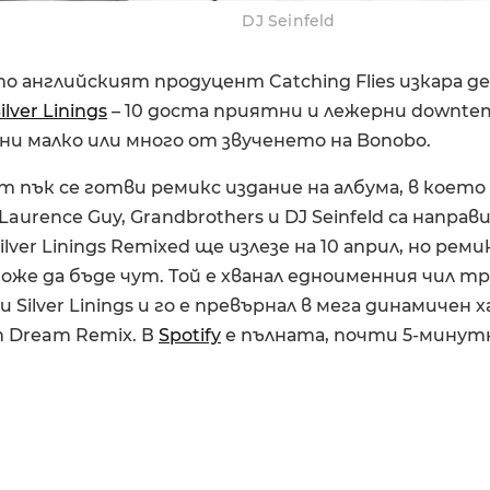
DJ Seinfeld
о английският продуцент Catching Flies изкара 
ilver Linings
– 10 доста приятни и лежерни downtem
ни малко или много от звученето на Bonobo.
т пък се готви ремикс издание на албума, в коет
aurence Guy, Grandbrothers и DJ Seinfeld са направ
ilver Linings Remixed ще излезе на 10 април, но рем
 може да бъде чут. Той е хванал едноименния чил тр
 Silver Linings и го е превърнал в мега динамичен х
um Dream Remix. В
Spotify
е пълната, почти 5-минутн