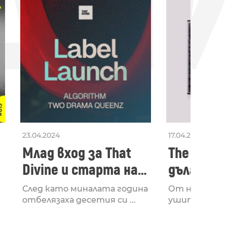
ДН
23.04.2024
17.04.2024
Млад вход за That
The Secon
Divine и старта на
дългооча
лейбъла им
втори ал
След като миналата година
От няколко 
излезе з
отбелязаха десетия си ...
ушите и мозъ