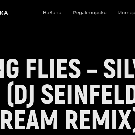
Новини
Редакторски
Инте
G FLIES – SI
 (DJ SEINFELD
REAM REMIX