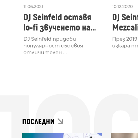
11.06.2021
10.12.2020
DJ Seinfeld оставя
DJ Sein
lo-fi звученето на
Mezcal
заден план в новия
DJ Seinfeld придоби
През 2019 
си албум
популярност със своя
изкара три
отличителен ...
ПОСЛЕДНИ