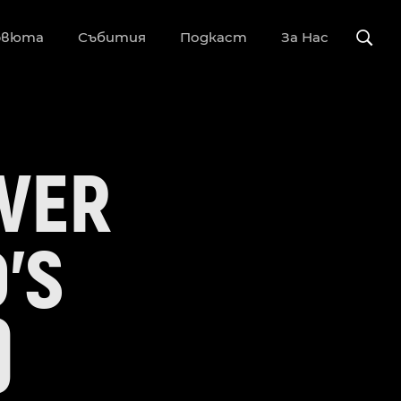
рвюта
Събития
Подкаст
За Нас
LVER
’S
)