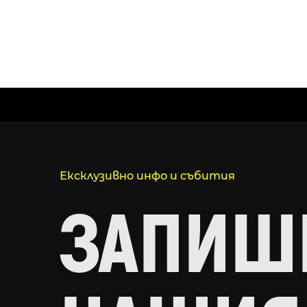
Ексклузивно инфо и събития
ЗАПИШИ