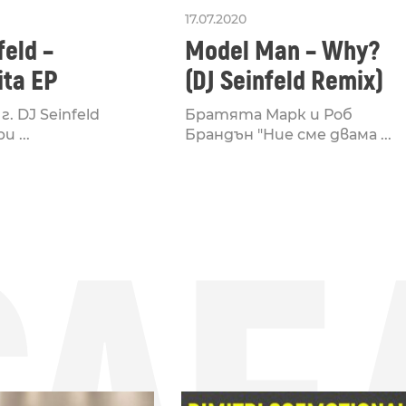
17.07.2020
feld –
Model Man – Why?
ita EP
(DJ Seinfeld Remix)
г. DJ Seinfeld
Братята Марк и Роб
 ...
Брандън "Ние сме двама ...