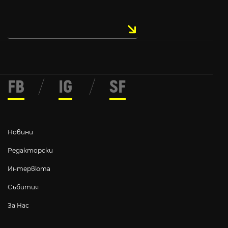
FB
/
IG
/
SF
Новини
Редакторски
Интервюта
Събития
За Нас