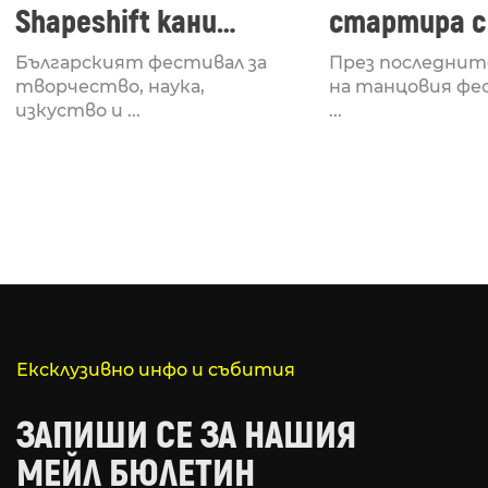
Shapeshift кани
стартира с
Fabrizio Mammarella
Lucid, посв
Българският фестивал за
През последнит
за откриването си
рейв култу
творчество, наука,
на танцовия фе
изкуство и ...
...
Ексклузивно инфо и събития
ЗАПИШИ СЕ ЗА НАШИЯ
МЕЙЛ БЮЛЕТИН