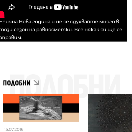
Епична Нова година и не се сдухвайте много в
този сезон на равносметки. Все някак си ще се
оправим.
ПОДОБНИ
ПОДОБНИ
15.07.2016