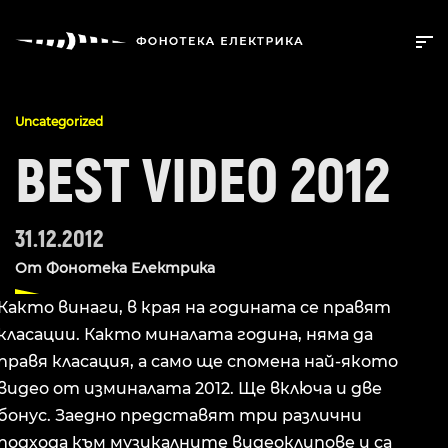
Uncategorized
BEST VIDEO 2012
31.12.2012
От
Фонотека Електрика
Както винаги, в края на годината се правят
класации. Както миналата година, няма да
правя класация, а само ще спомена най-якото
видео от изминалата 2012. Ще включа и две
бонус. Заедно представят три различни
подхода към музикалните видеоклипове и са