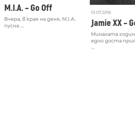
M.I.A. – Go Off
01.07.2016
Вчера, в края на деня, M.I.A.
Jamie XX – 
пусна ...
Миналата годин
едно доста при
...