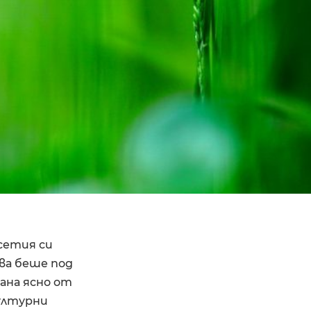
есетия си
ова беше под
ана ясно от
културни