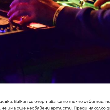
исъка, Balkan се очертава като техно събитие, н
, че има още необявени артисти. Преди няколко д