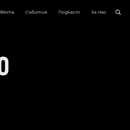
рвюта
Събития
Подкаст
За Нас
0