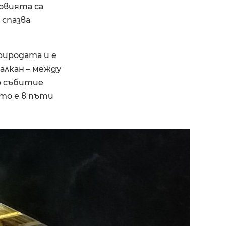
овията са
 спазва
природата и е
алкан – между
о събитие
йто е в пъти