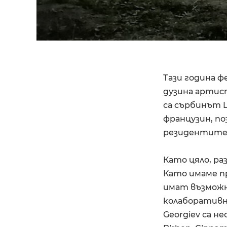
Тази година ф
дузина артис
са сърбинът L
французин, п
резидентите на
Като цяло, р
Като имаме п
имат възможн
колаборативно
Georgiev са н