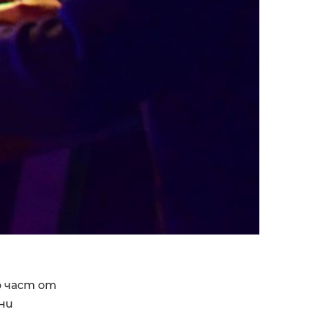
о част от
ни