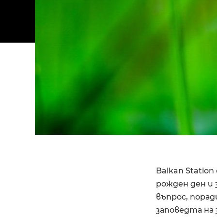
Balkan Statio
рожден ден и 
въпрос, порад
заповедта на