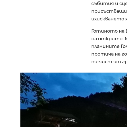
събития и сц
присъстващит
изискването з
Готиното на B
на открито. 
планините Го
протича на го
по-чист от гр