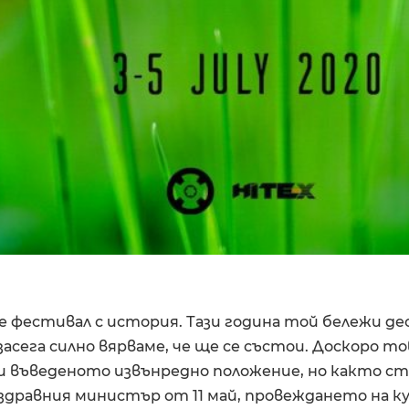
n е фестивал с история. Тази година той бележи д
засега силно вярваме, че ще се състои. Доскоро т
и въведеното извънредно положение, но както ст
 здравния министър от 11 май, провеждането на 