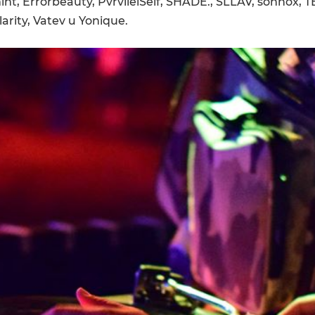
nt, Errorbeauty, PvrvllelSelf, SHADE., SLLAV, sonnox, 
rity, Vatev и Yonique.