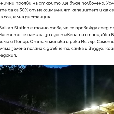
енични прояви на открито ще бъде позволено. Усл
е да са 30% от максималният капацитет и да се
а социална дистанция.
alkan Station е точно това, че се провежда сред 
Мястото се намира до изоставената станцийка Б
лема и Понор. Оттам минава и река Искър. Самот
ляма зелена поляна с дръвчета, сянка и въздух, ко
адския.