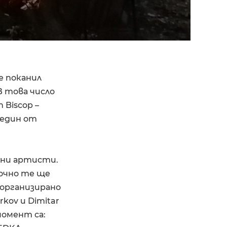
е поканил
В това число
 Biscop –
 един от
лни артисти.
точно те ще
 организирано
kov и Dimitar
момент са: