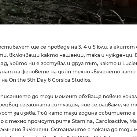
естивалът ще се проведе на 3, 4 и 5 юли, а екипът 
ти, включващи както нашенци, така и чужденци. 
ag, който ни е гостувал и друг път, както и Lucien
ознат на феновете на дийп техно звученето като
 On the 5th Day в Corsica Studios.
азписанието до този момент обхваща повече лока
редвид сегашната ситуация, ние се радваме, че 
ост за изява. Тъй като тази година събитието е
 с техно промоутърите Stamina, Cardioactive, Mar
есъмнено включени. Останалите с покана до този 