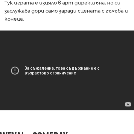
Тук играта е изцяло в арт дирекшъна, но си
заслужава дори само заради сцената с гълъба и
конеца.