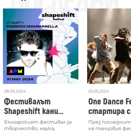
ПОСЛЕДНИ
28.05.2024
01.05.2024
Фестивалът
One Dance Fe
Shapeshift кани
стартира с
Fabrizio Mammarella
Lucid, посв
Българският фестивал за
През последнит
за откриването си
рейв култу
творчество, наука,
на танцовия фе