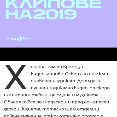
Х
ората нямат време за
видеоклипове. Освен ако не е клип
с говорещ сурикат. Дори да си
пуснеш музикално видео, по-скоро
ще смениш таба и ще слушаш музиката.
Обаче ако все пак се заседиш пред една песен
заради визията, тотално ще ѝ отделиш
повече значение, отколкото, ако просто я