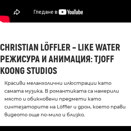
CHRISTIAN LÖFFLER – LIKE WATER
РЕЖИСУРА И АНИМАЦИЯ: TJOFF
KOONG STUDIOS
Красиви меланхолични илюстрации като
самата музика. В романтиката са намерили
място и обикновени предмети като
синтезаторите на Löffler и дрон, което прави
видеото още по-мило и близко.