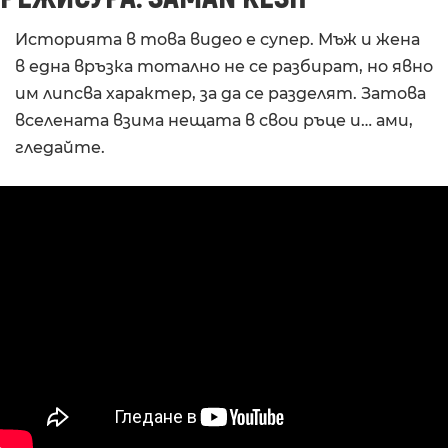
Историята в това видео е супер. Мъж и жена
в една връзка тотално не се разбират, но явно
им липсва характер, за да се разделят. Затова
вселената взима нещата в свои ръце и… ами,
гледайте.