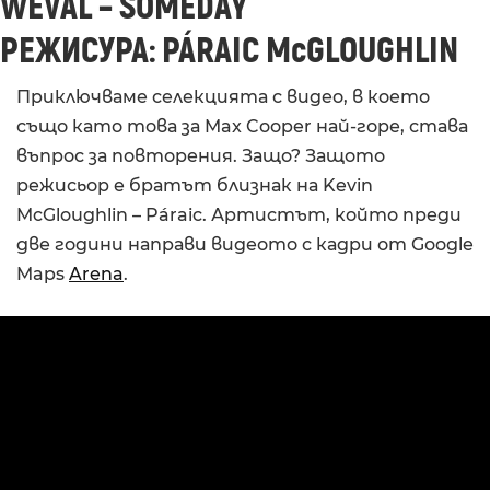
WEVAL – SOMEDAY
РЕЖИСУРА: PÁRAIC McGLOUGHLIN
Приключваме селекцията с видео, в което
също като това за Max Cooper най-горе, става
въпрос за повторения. Защо? Защото
режисьор е братът близнак на Kevin
McGloughlin – Páraic. Артистът, който преди
две години направи видеото с кадри от Google
Maps
Arena
.