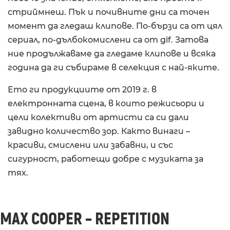
стриймнеш. Пък и почивните дни са точен
момент да гледаш клипове. По-бързи са от цял
сериал, по-дълбокомислени са от gif. Затова
ние продължаваме да гледаме клипове и всяка
година да ги събираме в селекция с най-яките.
Ето ги продукциите от 2019 г. в
електронната сцена, в които режисьори и
цели колективи от артисти са си дали
завидно количество зор. Както винаги –
красиви, смислени или забавни, и със
сигурност, работещи добре с музиката за
тях.
MAX COOPER – REPETITION