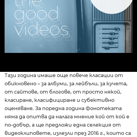
Тази година имаше още повече класации от
обикновено – за албуми, за лейбъли, за кучета,
от сайтове, от блогове, от просто някой,
класиране, класифициране и субективно
оценяване. За поредна година Фонотеката
няма да опитва да налага мнение кой от кой е
по-добър, а ще предложи една селекция от
видеоклиповете, излезли през 2016 г., които са