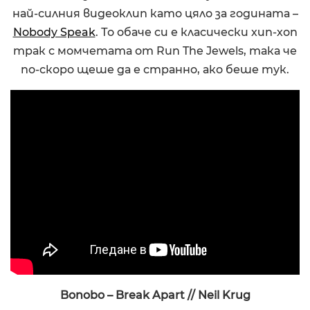
най-силния видеоклип като цяло за годината –
Nobody Speak
. То обаче си е класически хип-хоп
трак с момчетата от Run The Jewels, така че
по-скоро щеше да е странно, ако беше тук.
Bonobo – Break Apart // Neil Krug