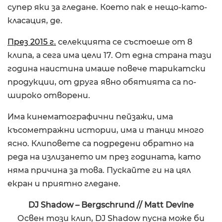
супер яки за гледане. Което пак е нещо-като-
класация, де.
През 2015 г.
селекцията се състоеше от 8
клипа, а сега има цели 17. От една страна тази
година наистина имаше повече тарикатски
продукции, от другa явно обятията са по-
широко отворени.
Има кинематографични пейзажи, има
късометражни истории, има и танци много
ясно. Клиповете са подредени обратно на
реда на излизането им през годината, като
няма причина за това. Пускайте ги на цял
екран и приятно гледане.
DJ Shadow – Bergschrund // Matt Devine
Освен този клип, DJ Shadow пусна може би