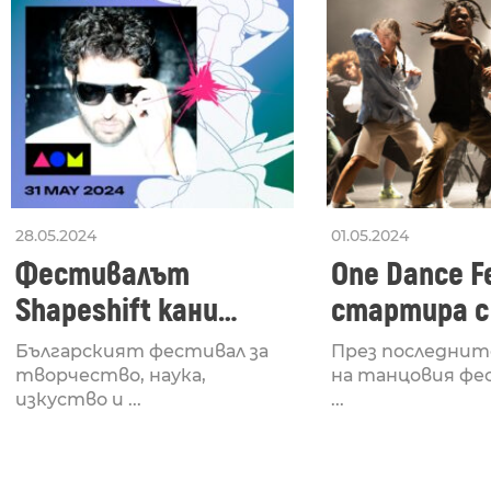
28.05.2024
01.05.2024
Фестивалът
One Dance Fe
Shapeshift кани
стартира с
Fabrizio Mammarella
Lucid, посв
Българският фестивал за
През последнит
за откриването си
рейв култу
творчество, наука,
на танцовия фе
изкуство и ...
...