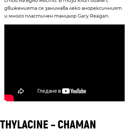
стои на едно място. В този клип обаче с
движенията се занимава леко анорексичният
и много пластичен танцьор Gary Reagan.
THYLACINE – CHAMAN