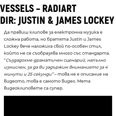
VESSELS – RADIART
DIR: JUSTIN & JAMES LOCKEY
Да правиш клипове за електронна музика е
сложна работа, но братята Justin и James
Lockey вече наложиха свой по-особен стил,
който не се съобразява много със стандарта.
“
Създадохме драматичен сценарий, напълно
измислен, за да ви задържим вниманието за 4
минути и 25 секунди”
– това не е описание на
видеото, това е самото видео. Мета
видеоклиповете са супер.