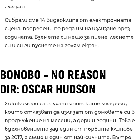
гледаш.
Събрали сме 14 видеоклипа от електронната
сцена, подредени по реда им на излизане през
годината. Вземете си нещо за пиене, легнете
си и си ги пуснете на голям екран.
BONOBO – NO REASON
DIR: OSCAR HUDSON
Хикикомори са сдухани японските младежи,
които отказват да излязат от домовете си в
продължение на месеци, а дори и години. Това е
вдъхновението зад един от първите клипове
за 2017, а също и един от най-силните. Вътре