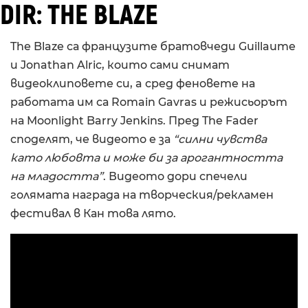
DIR: THE BLAZE
The Blaze са французите братовчеди Guillaume
и Jonathan Alric, които сами снимат
видеоклиповете си, a сред феновете на
работата им са Romain Gavras и режисьорът
на Moonlight Barry Jenkins. Пред The Fader
споделят, че видеото е за
“силни чувства
като любовта и може би за арогантността
на младостта”
. Видеото дори спечели
голямата награда на творческия/рекламен
фестивал в Кан това лято.