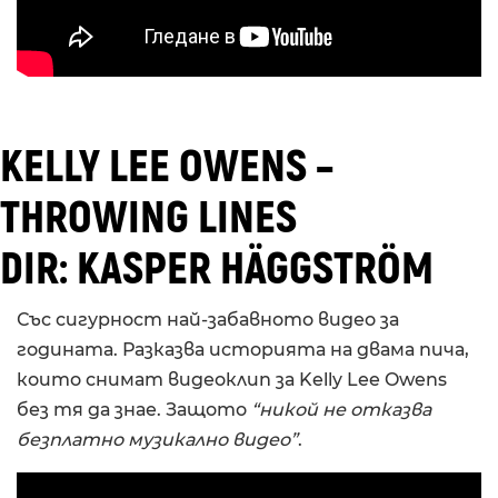
KELLY LEE OWENS –
THROWING LINES
DIR: KASPER HÄGGSTRÖM
Със сигурност най-забавното видео за
годината. Разказва историята на двама пича,
които снимат видеоклип за Kelly Lee Owens
без тя да знае. Защото
“никой не отказва
безплатно музикално видео”
.