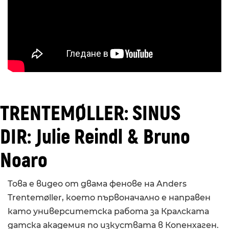
TRENTEMØLLER: SINUS
DIR: Julie Reindl & Bruno
Noaro
Това е видео от двама фенове на Anders
Trentemøller, което първоначално е направен
като университетска работа за Кралската
датска академия по изкуствата в Копенхаген.