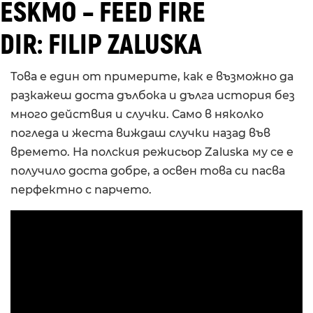
ESKMO – FEED FIRE
DIR: FILIP ZALUSKA
Това е един от примерите, как е възможно да
разкажеш доста дълбока и дълга история без
много действия и случки. Само в няколко
погледа и жеста виждаш случки назад във
времето. На полския режисьор Zaluska му се е
получило доста добре, а освен това си пасва
перфектно с парчето.