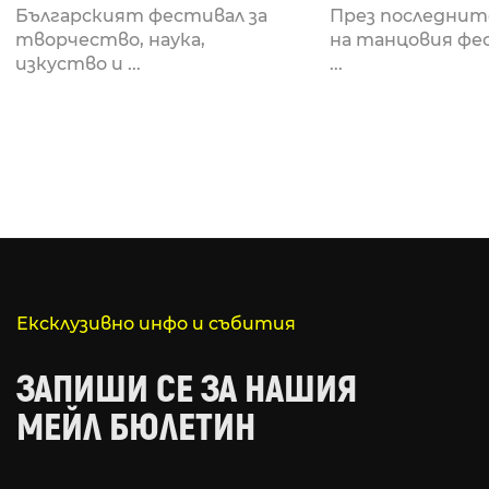
Fabrizio Mammarella
Lucid, посв
Българският фестивал за
През последнит
за откриването си
рейв култу
творчество, наука,
на танцовия фе
изкуство и ...
...
Ексклузивно инфо и събития
ЗАПИШИ СЕ ЗА НАШИЯ
МЕЙЛ БЮЛЕТИН