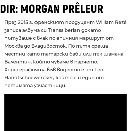
DIR: MORGAN PRÊLEUR
През 2015 г. френският продуцент William Rezé
записа албума си Transsiberian докато
пътуваше с влак по епичния маршрут от
Москва до Владивосток. По пътя среща
местни като татарски баби или пък шамана
Валентин, който чуваме в парчето.
Хореографията във видеото е от Leo
Handtschoewercker, който е и един от
петимата уачастници.