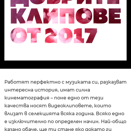
Работят перфектно с музиката си, разказват
интересна история, имат силна
кинематография – поне едно от тези
качества носят видеоклиповете, които
влизат в селекцията всяка година. Всяко едно
е изключително по определен начин. Най-общо
казано обаче, ще ти стане яко докато ги