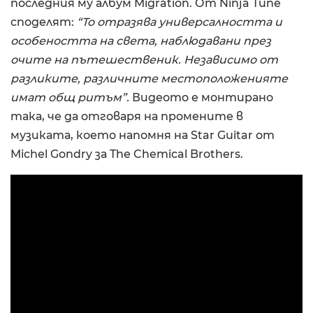
последния му албум Migration. От Ninja Tune
споделят:
“To отразява универсалността и
особеността на света, наблюдавани през
очите на пътешественик. Независимо от
разликите, различните местоположенияте
имат общ ритъм”.
Видеото е монтирано
така, че да отговаря на промените в
музиката, което напомня на Star Guitar от
Michel Gondry за The Chemical Brothers.