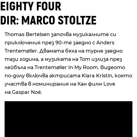
EIGHTY FOUR
DIR: MARCO STOLTZE
Thomas Bertelsen започва музикалните си
приключения през 90-те заедно с Anders
Trentemøller. Двамата бяха на турне заедно
тази година, а музиката на Tom излиза през
лейбъла на Trentemøller In My Room. Видеото
по-долу включва актрисата Klara Kristin, която
участва в номинирания на Кан филм Love
на Gaspar Noé.