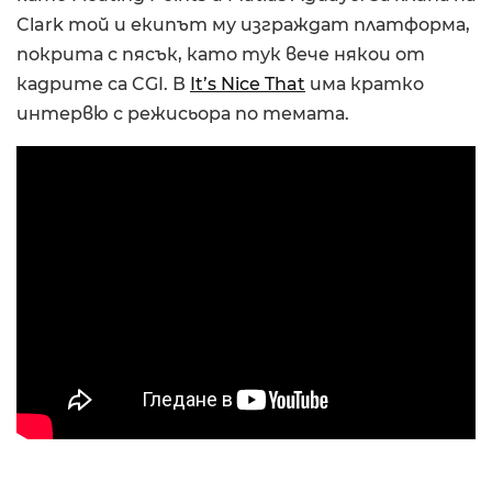
Clark той и екипът му изграждат платформа,
покрита с пясък, като тук вече някои от
кадрите са CGI. В
It’s Nice That
има кратко
интервю с режисьора по темата.