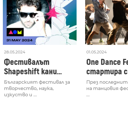
28.05.2024
01.05.2024
Фестивалът
One Dance Fe
Shapeshift кани
стартира с
Fabrizio Mammarella
Lucid, посв
Българският фестивал за
През последнит
за откриването си
рейв култу
творчество, наука,
на танцовия фе
изкуство и ...
...