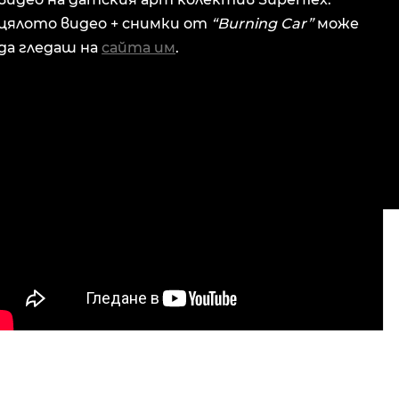
цялото видео + снимки от
“Burning Car”
може
да гледаш на
сайта им
.