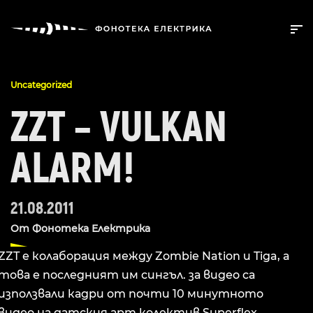
Uncategorized
ZZT – VULKAN
ALARM!
21.08.2011
От
Фонотека Електрика
ZZT е колаборация между Zombie Nation и Tiga, а
това е последният им сингъл. за видео са
използвали кадри от почти 10 минутното
видео на датския арт колектив Superflex.