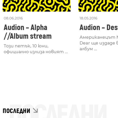
08.06.2016
18.05.2016
Audion – Alpha
Audion – Des
//Album stream
Американецът 
Dear ще издаде
Този петък, 10 юни,
албум ...
официално излиза новият ...
ПОСЛЕДНИ
ПОСЛЕДНИ