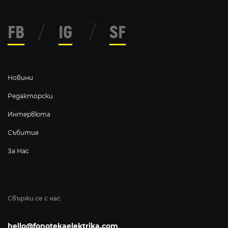
FB
/
IG
/
SF
Новини
Редакторски
Интервюта
Събития
За Нас
Свържи се с нас
hello@fonotekaelektrika.com