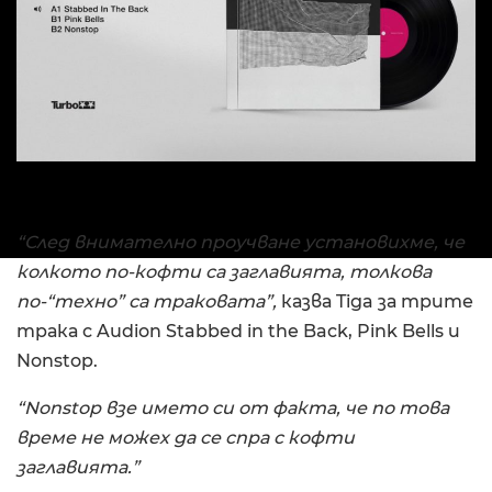
“След внимателно проучване установихме, че
колкото по-кофти са заглавията, толкова
по-“техно” са траковата”,
казва Tiga за трите
трака с Audion Stabbed in the Back, Pink Bells и
Nonstop.
“Nonstop взе името си от факта, че по това
време не можех да се спра с кофти
заглавията.”