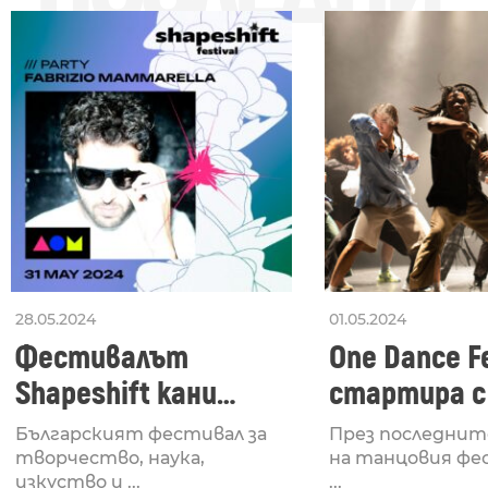
28.05.2024
01.05.2024
Фестивалът
One Dance Fe
Shapeshift кани
стартира с
Fabrizio Mammarella
Lucid, посв
Българският фестивал за
През последнит
за откриването си
рейв култу
творчество, наука,
на танцовия фе
изкуство и ...
...