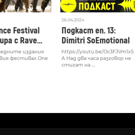
26.04.2024
ce Festival
Подкаст еп. 13:
ра с Rave
Dimitri SoEmotional
 посветен на
ледните издания
https://youtu.be/Oc3FJVm1xS
културата
вия фестивал One
A Над два часа разговор не
стигат на ...