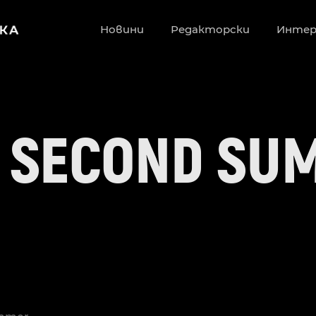
Новини
Редакторски
Инте
– SECOND SU