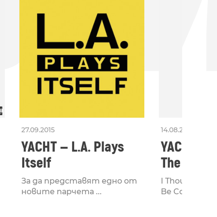
БН
27.09.2015
14.08.2015
YACHT — L.A. Plays
YACHT – I
Itself
The Futur
Cooler
За да представят едно от
I Thought The
новите парчета ...
Be Cooler ...