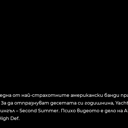
 една от най-страхотните американски банди пра
. За да отпразнуват десетата си годишнина, Yacht
ингъл – Second Summer. Психо видеото е дело на A
igh Def.