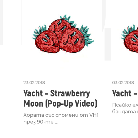
ПО
23.02.2018
03.02.2018
Yacht – Strawberry
Yacht –
Moon (Pop-Up Video)
Псайко е
бандата на
Хората със спомени от VH1
през 90-те ...