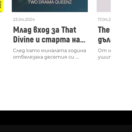
23.04.2024
17.04.2024
Млад вход за That
The Secon
Divine и старта на
дългооча
лейбъла им
втори ал
След като миналата година
От няколко 
излезе з
отбелязаха десетия си ...
ушите и мозъ