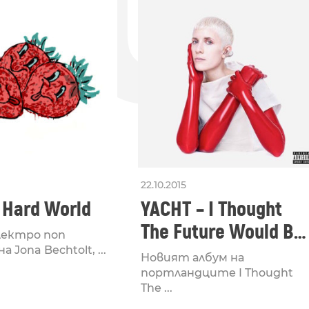
ДО
22.10.2015
 Hard World
YACHT – I Thought
The Future Would Be
лектро поп
Cooler
 Jona Bechtolt, ...
Новият албум на
портландците I Thought
The ...