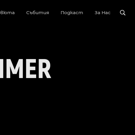
рвюта
Събития
Подкаст
За Нас
MMER