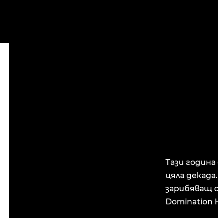
Тази година
цяла декада
зарибяващ с
Domination H