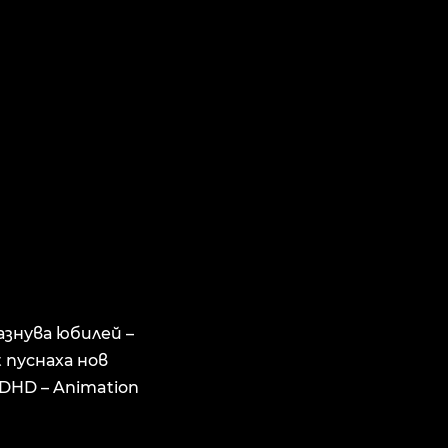
знува юбилей –
 пуснаха нов
DHD – Animation