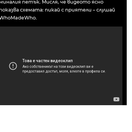
миналия петък. Мисля, че видеото ясно
показва схемата: пикай с приятели – слушай
WhoMadeWho.