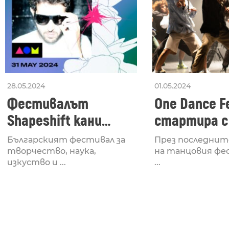
28.05.2024
01.05.2024
Фестивалът
One Dance Fe
Shapeshift кани
стартира с
Fabrizio Mammarella
Lucid, посв
Българският фестивал за
През последнит
за откриването си
рейв култу
творчество, наука,
на танцовия фе
изкуство и ...
...