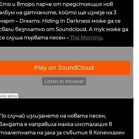
Ето и второ парче от предстоящия нов
албум на датчаните, който ще излезе на 3
март – Dreams. Hiding In Darkness може да се
свали безплатно от Soundcloud. А тук може да
се слуша първата песен –
The Morning
.
По случай излизането на новата песен,
бандата е направила малка инсталация в
тоалетната на зала за събития в Копенхаген