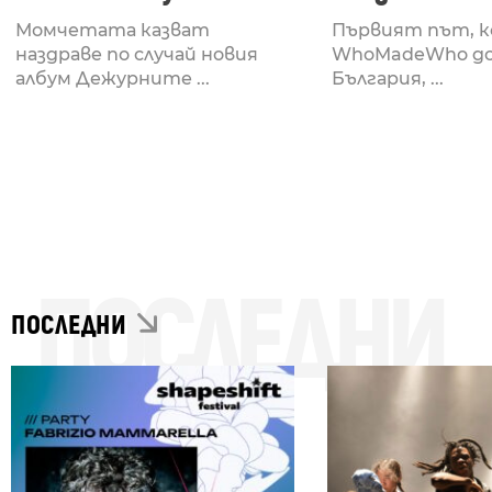
Hamstring
Момчетата казват
Първият път, 
наздраве по случай новия
WhoMadeWho до
албум Дежурните ...
България, ...
ПОСЛЕДНИ
ПОСЛЕДНИ