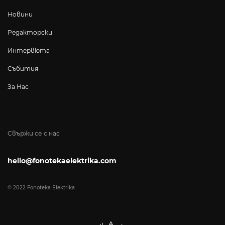
Новини
Редакторски
Интервюта
Събития
За Нас
Свържи се с нас
hello@fonotekaelektrika.com
© 2022 Fonoteka Elektrika