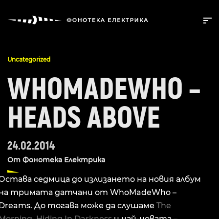
Uncategorized
WHOMADEWHO –
HEADS ABOVE
24.02.2014
От
Фонотека Електрика
Остава седмица до излизането на новия албум
на тримата датчани от WhoMadeWho –
Dreams. До тогава може да слушаме
The
Morning
,
Hiding In Darkness
и най-новата –