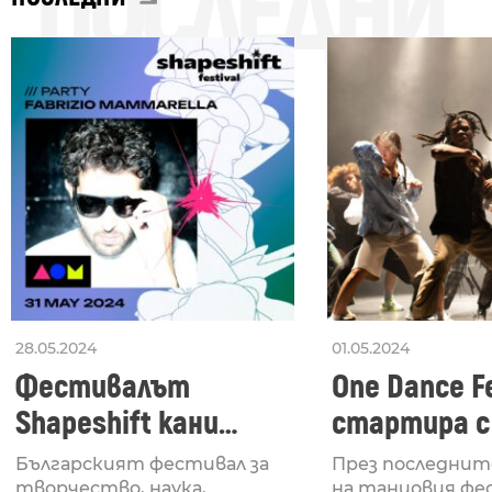
ПОСЛЕДНИ
28.05.2024
01.05.2024
Фестивалът
One Dance Fe
Shapeshift кани
стартира с
Fabrizio Mammarella
Lucid, посв
Българският фестивал за
През последнит
творчество, наука,
на танцовия фе