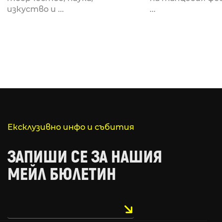
за откриването си
рейв култу
изкуство и ...
...
Ексклузивно инфо и събития
ЗАПИШИ СЕ ЗА НАШИЯ
МЕЙЛ БЮЛЕТИН