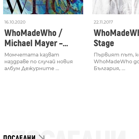
16.10.2020
22.11.2017
WhoMadeWho /
WhoMadeWho
Michael Mayer –
Stage
Hamstring
Момчетата казват
Първият път, 
наздраве по случай новия
WhoMadeWho до
албум Дежурните ...
България, ...
ПОСЛЕДНИ