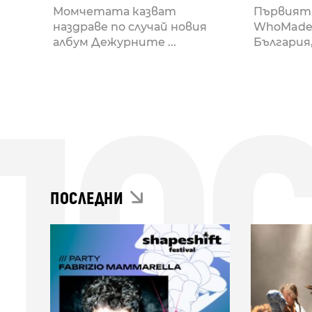
Hamstring
Момчетата казват
Първият 
наздраве по случай новия
WhoMade
албум Дежурните ...
България, 
ПО
ПОСЛЕДНИ