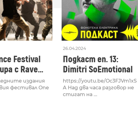
26.04.2024
ce Festival
Подкаст еп. 13:
ра с Rave
Dimitri SoEmotional
 посветен на
ледните издания
https://youtu.be/Oc3FJVm1xS
културата
вия фестивал One
A Над два часа разговор не
стигат на ...