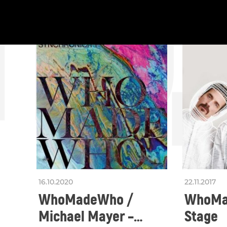
ПО
ПОДОБНИ
16.10.2020
22.11.2017
WhoMadeWho /
WhoMad
Michael Mayer –
Stage