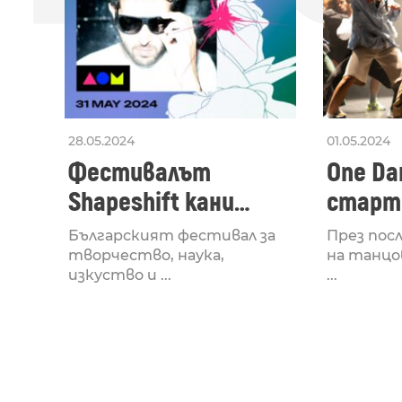
28.05.2024
01.05.2024
Фестивалът
One Dan
Shapeshift кани
старти
Fabrizio Mammarella
Lucid,
Българският фестивал за
През пос
за откриването си
рейв 
творчество, наука,
на танцо
изкуство и ...
...