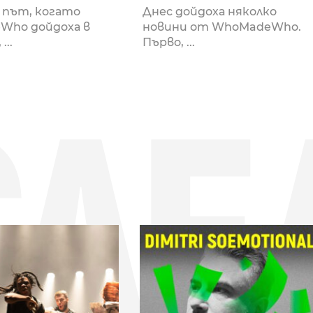
път, когато
Днес дойдоха няколко
Who дойдоха в
новини от WhoMadeWho.
...
Първо, ...
СЛЕ