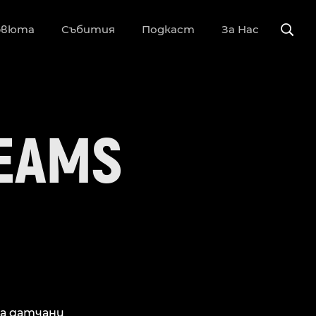
рвюта
Събития
Подкаст
За Нас
EAMS
та датчани