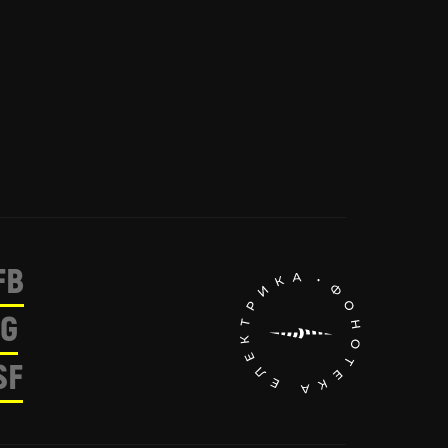
FB
IG
SF