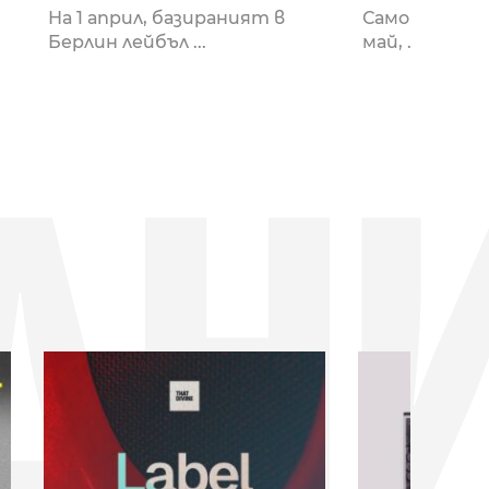
На 1 април, базираният в
Само след няк
Берлин лейбъл ...
май, ...
ДН