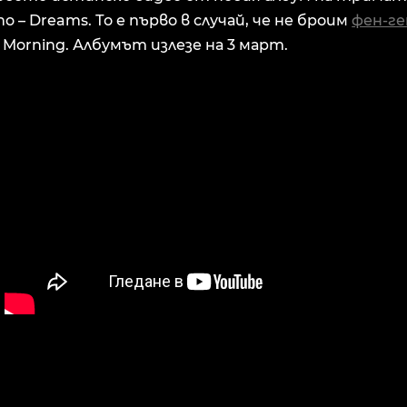
– Dreams. То е първо в случай, че не броим
фен-г
 Morning. Албумът излезе на 3 март.