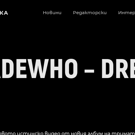
Новини
Редакторски
Инте
DEWHO – DR
ървото истинско видео от новия албум на трима