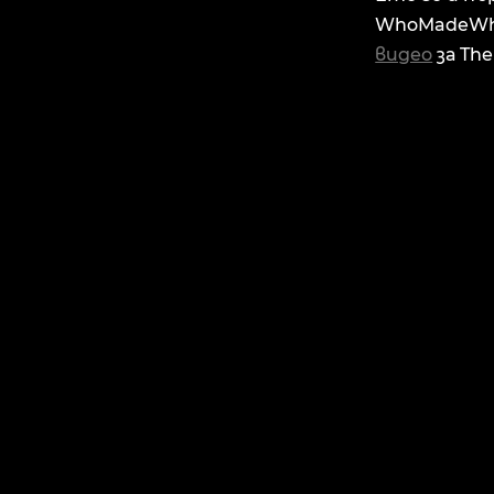
WhoMadeWho 
видео
за The