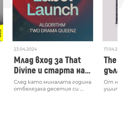
23.04.2024
17.04.2024
Млад вход за That
The Secon
Divine и старта на
дългооча
лейбъла им
втори ал
След като миналата година
От няколко 
излезе з
отбелязаха десетия си ...
ушите и мозъ