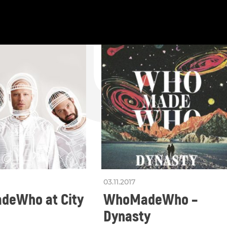
ДО
03.11.2017
eWho at City
WhoMadeWho –
Dynasty