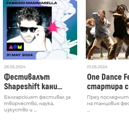
28.05.2024
01.05.2024
Фестивалът
One Dance Fe
Shapeshift кани
стартира с
Fabrizio Mammarella
Lucid, посв
Българският фестивал за
През последнит
за откриването си
рейв култу
творчество, наука,
на танцовия фе
изкуство и ...
...