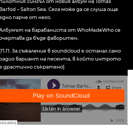
пилотния сингъл от новия албум на Tomas
Barfod – Salton Sea. Сега може да се слуша още
едно парче от него.
Албумът на барабаниста от WhoMadeWho се
очертава да бъде фаворитен.
[П.П. За съжаление в soundcloud е останал само
радио вариант на песента, в който интрото
е драстично съкратено]