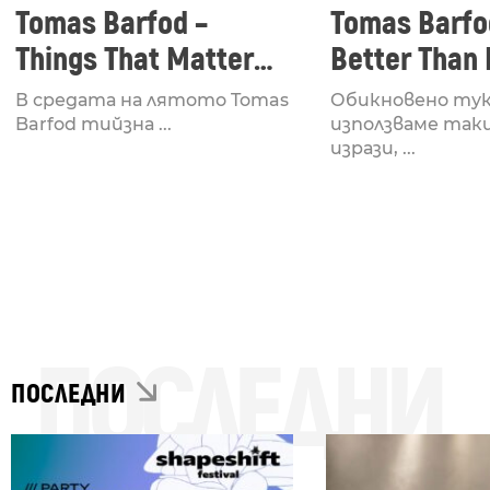
Tomas Barfod –
Tomas Barfo
Things That Matter
Better Than 
//ft. Louise Foo &
В средата на лятото Tomas
Обикновено тук
Sharin Foo
Barfod тийзна ...
използваме так
изрази, ...
ПОСЛЕДНИ
ПОСЛЕДНИ