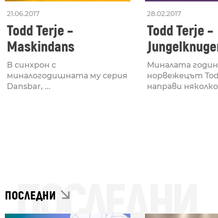
21.06.2017
28.02.2017
Todd Terje –
Todd Terje –
Maskindans
Jungelknuge
Tet + Prins 
В синхрон с
Миналата годин
Remixes
миналогодишната му серия
норвежецът Todd
Dansbar, ...
направи няколко .
ПОСЛЕДНИ
ПОСЛЕДНИ