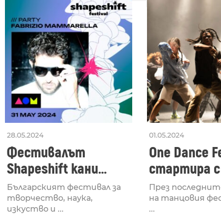
28.05.2024
01.05.2024
Фестивалът
One Dance Fe
Shapeshift кани
стартира с
Fabrizio Mammarella
Lucid, посв
Българският фестивал за
През последнит
за откриването си
рейв култу
творчество, наука,
на танцовия фе
изкуство и ...
...