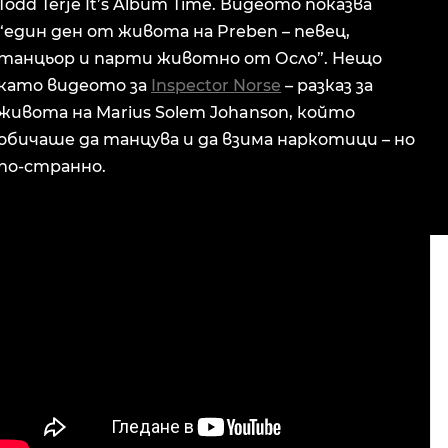
Todd Terje It’s Album Time. Видеото показва
“един ден от живота на Preben – певец,
танцьор и парти животно от Осло”. Нещо
като видеото за
Inspector Norse
– разказ за
живота на Marius Solem Johanson, който
обичаше да танцува и да взима наркотици – но
по-странно.