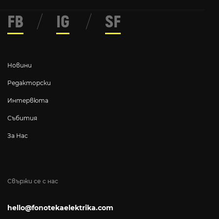
FB
/
IG
/
SF
Новини
Редакторски
Интервюта
Събития
За Нас
Свържи се с нас
hello@fonotekaelektrika.com