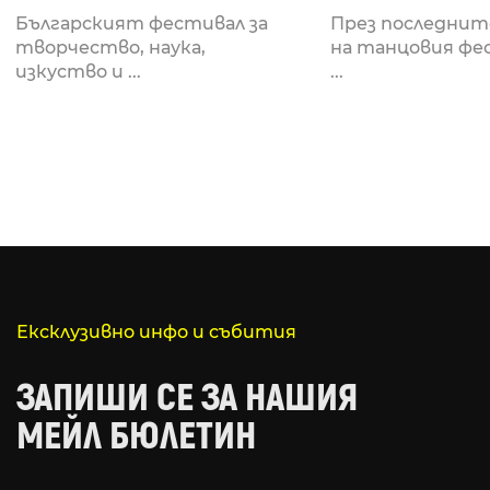
Fabrizio Mammarella
Lucid, посв
Българският фестивал за
През последнит
за откриването си
рейв култу
творчество, наука,
на танцовия фе
изкуство и ...
...
Ексклузивно инфо и събития
ЗАПИШИ СЕ ЗА НАШИЯ
МЕЙЛ БЮЛЕТИН