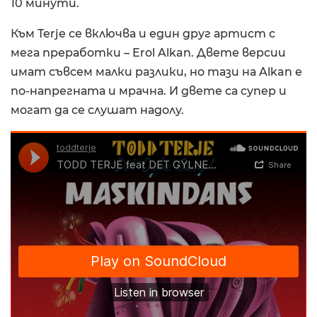
10 минути.
Към Terje се включва и един друг артист с
мега преработки – Erol Alkan. Двете версии
имат съвсем малки разлики, но тази на Alkan е
по-напрегната и мрачна. И двете са супер и
могат да се слушат надолу.