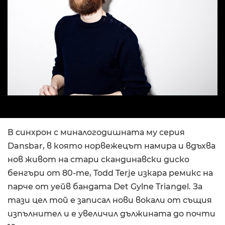
В синхрон с миналогодишната му серия
Dansbar, в която норвежецът намира и вдъхва
нов живот на стари скандинавски диско
бенгъри от 80-те, Todd Terje изкара ремикс на
парче от уейв бандата Det Gylne Triangel. За
тази цел той е записал нови вокали от същия
изпълнител и е увеличил дължината до почти