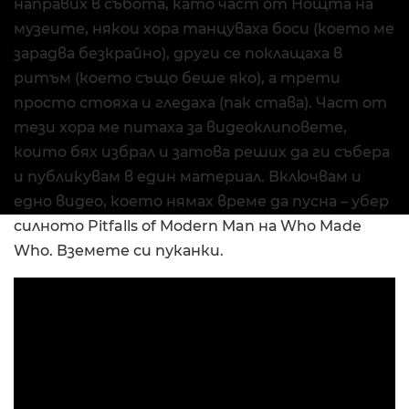
направих в събота, като част от Нощта на
музеите, някои хора танцуваха боси (което ме
зарадва безкрайно), други се поклащаха в
ритъм (което също беше яко), а трети
просто стояха и гледаха (пак става). Част от
тези хора ме питаха за видеоклиповете,
които бях избрал и затова реших да ги събера
и публикувам в един материал. Включвам и
едно видео, което нямах време да пусна – убер
силното Pitfalls of Modern Man на Who Made
Who. Вземете си пуканки.