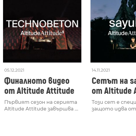
05.12.2021
14.11.2021
Финалното видео
Сетът на s
от Altitude Attitude
от Altitude 
Първият сезон на серията
Този сет е специ
Altitude Attitude завършва ...
защото идва от .