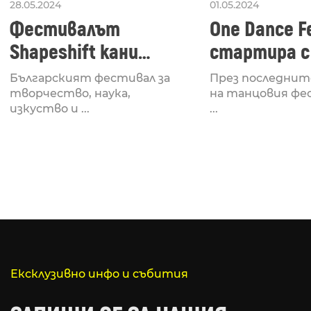
28.05.2024
01.05.2024
Фестивалът
One Dance Fe
Shapeshift кани
стартира с
Fabrizio Mammarella
Lucid, посв
Българският фестивал за
През последнит
за откриването си
рейв култу
творчество, наука,
на танцовия фе
изкуство и ...
...
Ексклузивно инфо и събития