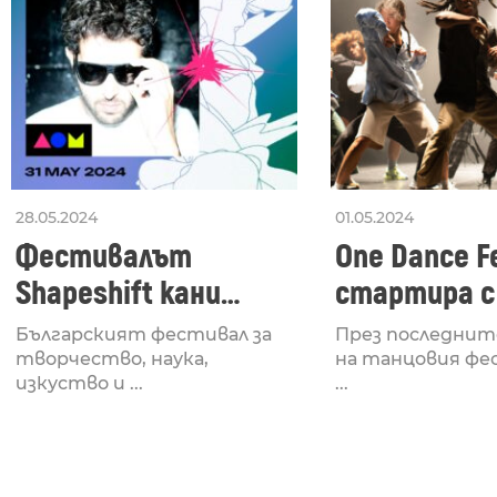
28.05.2024
01.05.2024
Фестивалът
One Dance Fe
Shapeshift кани
стартира с
Fabrizio Mammarella
Lucid, посв
Българският фестивал за
През последнит
за откриването си
рейв култу
творчество, наука,
на танцовия фе
изкуство и ...
...