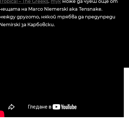
Tropical – The Greeks
.
тук
може да чуеш още от
нещата на Marco Niemerski aka Tensnake.
между другото, някой трябва да предупреди
Nemirski за Карбовски.