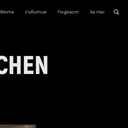
рвюта
Събития
Подкаст
За Нас
DCHEN