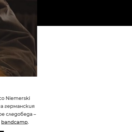
co Niemerski
на германския
е следобеда –
в
bandcamp
.