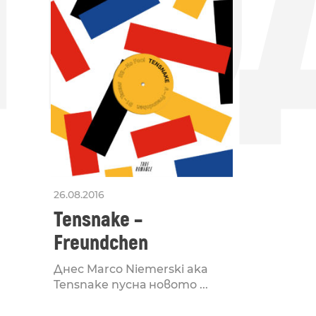
ПО
26.08.2016
Tensnake –
Freundchen
Днес Marco Niemerski aka
Tensnake пусна новото ...