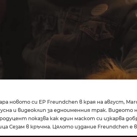
ара новото си EP Freundchen в края на август, Mar
пусна и видеоклип за едноименния трак. Видеото 
одуцент показва как един маскот си изкарва добр
ца Сезам в кръчма. Цялото издание Freundchen е 