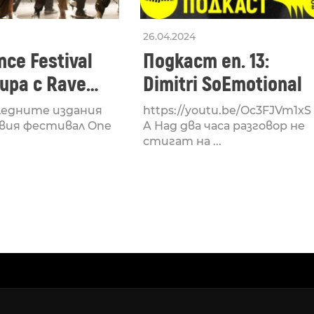
26.04.2024
ce Festival
Подкаст еп. 13:
ра с Rave
Dimitri SoEmotional
 посветен на
ледните издания
https://youtu.be/Oc3FJVm1xS
културата
вия фестивал One
A Над два часа разговор не
стигат на ...