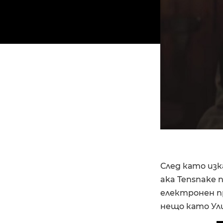
След като изк
aka Tensnake 
електронен пр
нещо като Ули