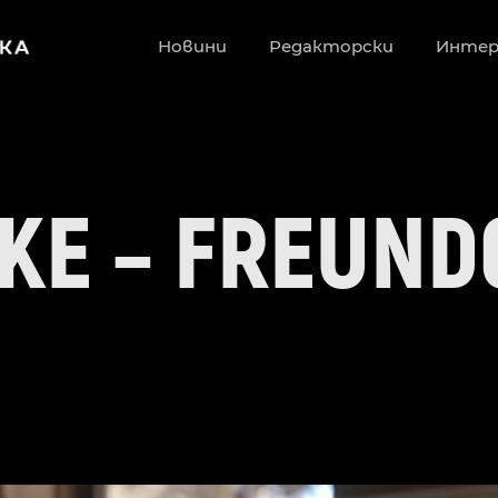
Новини
Редакторски
Инте
KE – FREUN