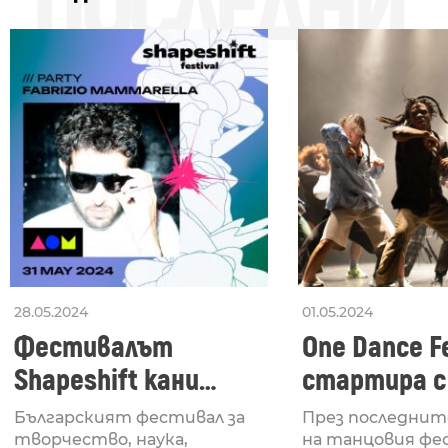
ПОСЛЕДНИ
28.05.2024
01.05.2024
Фестивалът
One Dance Fe
Shapeshift кани
стартира с
Fabrizio Mammarella
Lucid, посв
Българският фестивал за
През последнит
за откриването си
рейв култу
творчество, наука,
на танцовия фе