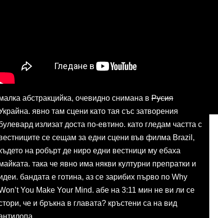
малка абстракцийка, очевидно снимана в
Русия
Украйна. явно там сцени като тая със затворения
булевард излизат доста по-евтино. като гледам частта с
вестниците се сещам за едни сцени във филма Brazil,
където на робърт де ниро едни вестници му ебаха
майката. така че явно има някви културни препратки и
идеи. бандата е готина, аз се зарибих първо по Why
Won’t You Make Your Mind. абе на 3:11 мин не ви ли се
стори, че и бръкна в главата? кръстени са на вид
антилопа.