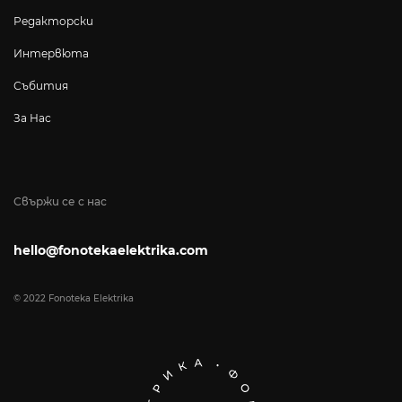
Редакторски
Интервюта
Събития
За Нас
Свържи се с нас
hello@fonotekaelektrika.com
© 2022 Fonoteka Elektrika