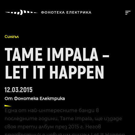
Сингъл
TAME IMPALA –
LET IT HAPPEN
12.03.2015
От
Фонотека Електрика
Една от най-интересните банди в
последните години, Tame Impala, ще издаде
своя трети албум през 2015 г. Негов
предвестник е новия им сингъл Let It Happen.