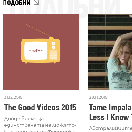
ПОДОБНИ
ПОДОБНИ
31.12.2015
28.11.2015
The Good Videos 2015
Tame Impala
Less I Know
Дойде време за
Better
единствената нещо-като-
Австралийците
класация, която Фонотека