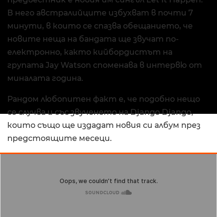
В него австралийците избухват в почти 7
минути, в които се спазва обещанието, че
новите неща на бандата ще звучат по-
електронно, както кийбордистът на
групата Jay Watson споменава в интервю от
миналата година.
Рандом любопитен факт е, че подобно нещо
се случва и със звученето на Django Django,
които също ще издадат новия си албум през
предстоящите месеци.