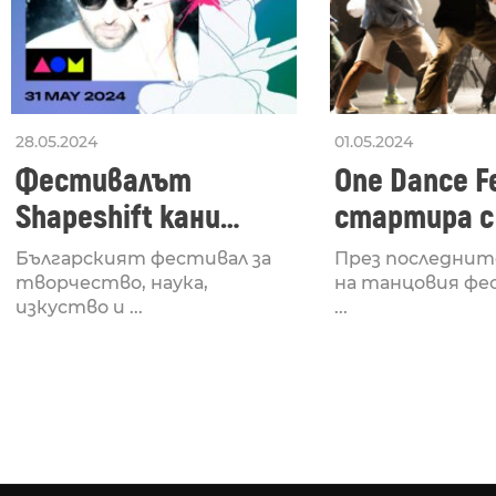
28.05.2024
01.05.2024
Фестивалът
One Dance Fe
Shapeshift кани
стартира с
Fabrizio Mammarella
Lucid, посв
Българският фестивал за
През последнит
за откриването си
рейв култу
творчество, наука,
на танцовия фе
изкуство и ...
...