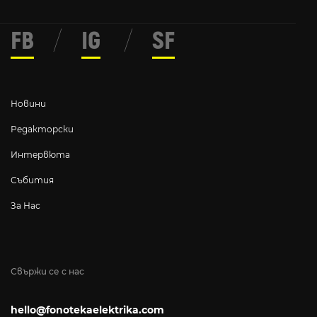
FB
/
IG
/
SF
Новини
Редакторски
Интервюта
Събития
За Нас
Свържи се с нас
hello@fonotekaelektrika.com