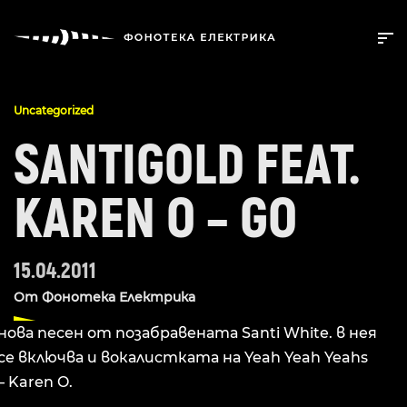
Uncategorized
SANTIGOLD FEAT.
KAREN O – GO
15.04.2011
От
Фонотека Електрика
нова песен от позабравената Santi White. в нея
се включва и вокалистката на Yeah Yeah Yeahs
– Karen O.