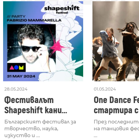
28.05.2024
01.05.2024
Фестивалът
One Dance Fe
Shapeshift кани
стартира с
Fabrizio Mammarella
Lucid, посв
Българският фестивал за
През последнит
за откриването си
рейв култу
творчество, наука,
на танцовия фе
изкуство и ...
...