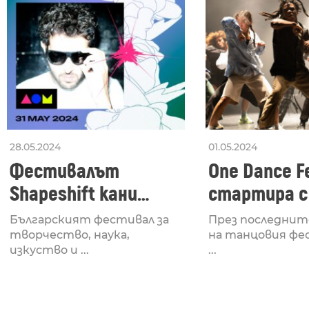
28.05.2024
01.05.2024
Фестивалът
One Dance Fe
Shapeshift кани
стартира с
Fabrizio Mammarella
Lucid, посв
Българският фестивал за
През последнит
за откриването си
рейв култу
творчество, наука,
на танцовия фе
изкуство и ...
...