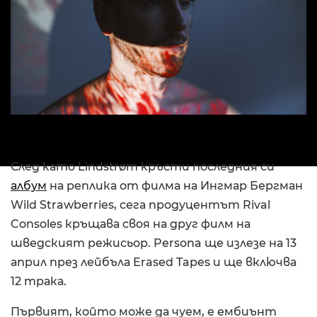
След като Lindstrøm кръсти последния си
албум
на реплика от филма на Ингмар Бергман
Wild Strawberries, сега продуцентът Rival
Consoles кръщава своя на друг филм на
шведският режисьор. Persona ще излезе на 13
април през лейбъла Erased Tapes и ще включва
12 трака.
Първият, който може да чуем, е ембиънт