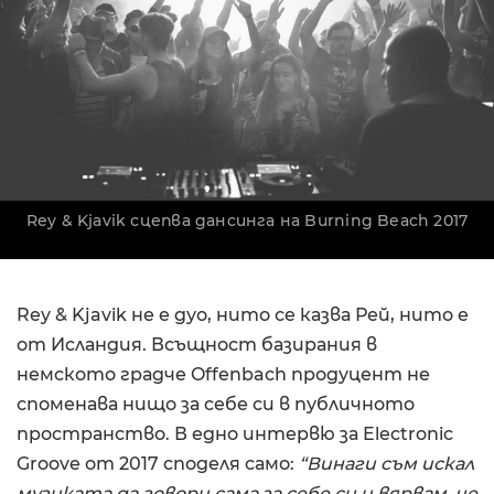
Rey & Kjavik сцепва дансинга на Burning Beach 2017
Rey & Kjavik не е дуо, нито се казва Рей, нито е
от Исландия. Всъщност базирания в
немското градче Offenbach продуцент не
споменава нищо за себе си в публичното
пространство. В едно интервю за Electronic
Groove от 2017 споделя само:
“Винаги съм искал
музиката да говори сама за себе си и вярвам, че