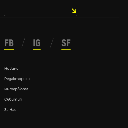
FB
/
IG
/
SF
Новини
Редакторски
Интервюта
Събития
За Нас