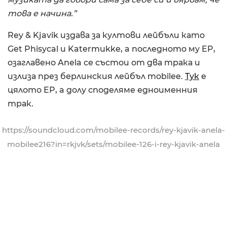
това е начина.”
Rey & Kjavik издава за култови лейбъли като
Get Phisycal и Katermukke, a последното му EP,
озаглавено Anela се състои от два трака и
излиза през берлинския лейбъл mobilee.
Тук
е
цялото EP, a долу споделяме едноименния
трак.
https://soundcloud.com/mobilee-records/rey-kjavik-anela-
mobilee216?in=rkjvk/sets/mobilee-126-i-rey-kjavik-anela