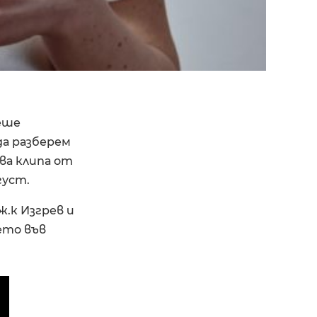
беше
 да разберем
два клипа от
густ.
.к Изгрев и
ето във