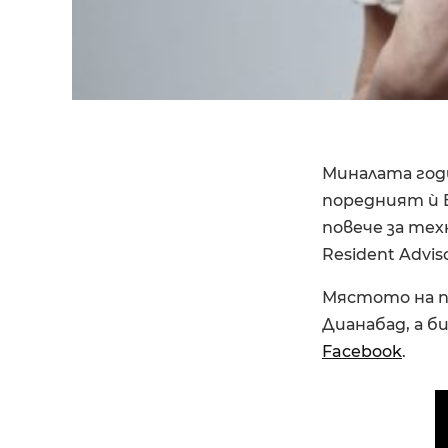
Миналата годи
поредният ѝ B
повече за тех
Resident Advis
Мястото на 
Дианабад, а 
Facebook
.