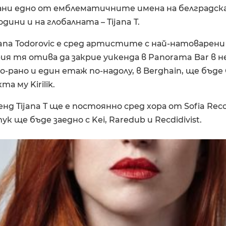
ани едно от емблематичните имена на белградска
ини и на глобалната – Tijana T.
ana Todorovic е сред артистите с най-натоварени
ия тя отива да закрие уикенда в Panorama Bar в н
по-рано и един етаж по-надолу, в Berghain, ще бъд
а му Kirilik.
енд Tijana T ще е постоянно сред хора от Sofia Rec
 ще бъде заедно с Kei, Raredub и Recdidivist.