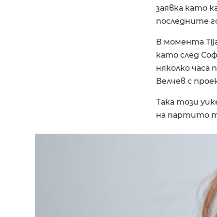
заявка като к
последните год
В момента Tij
като след Соф
няколко часа 
Велчев с проект
Така този уик
на партито тук