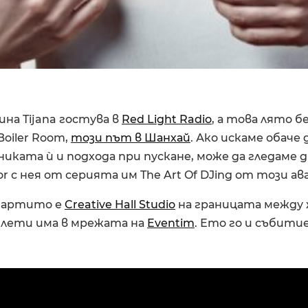
на Tijana гостува в
Red Light Radio
, а това лято 
oiler Room,
този път в Шанхай
. Ако искаме обаче
никата ѝ и подхода при пускане, може да гледаме 
or с нея от серията им The Art Of DJing от този ав
партито е
Creative Hall Studio
на границата между ж
билети има в мрежата на
Eventim
. Ето го и събити