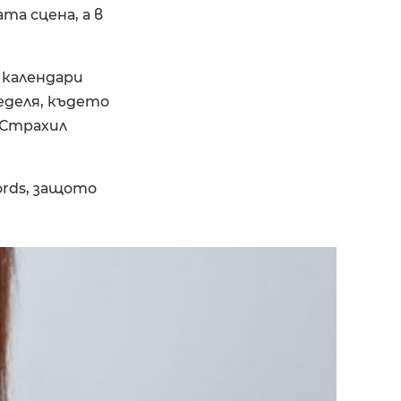
та сцена, а в
 календари
еделя, където
е Страхил
ords, защото