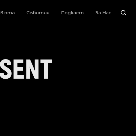
рвюта
Събития
Подкаст
За Нас
ESENT