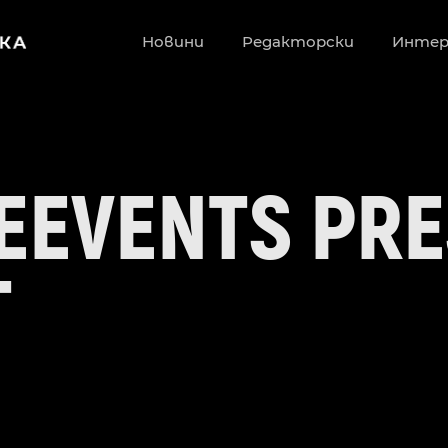
Новини
Редакторски
Инте
EEVENTS PR
T