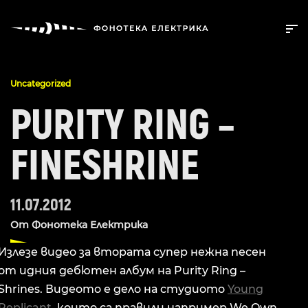
Uncategorized
PURITY RING –
FINESHRINE
11.07.2012
От
Фонотека Електрика
Излезе видео за втората супер нежна песен
от идния дебютен албум на Purity Ring –
Shrines. Видеото е дело на студиото
Young
Replicant
, които са правили например We Own