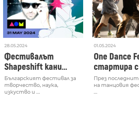
28.05.2024
01.05.2024
Фестивалът
One Dance Fe
Shapeshift кани
стартира с
Fabrizio Mammarella
Lucid, посв
Българският фестивал за
През последнит
за откриването си
рейв култу
творчество, наука,
на танцовия фе
изкуство и ...
...