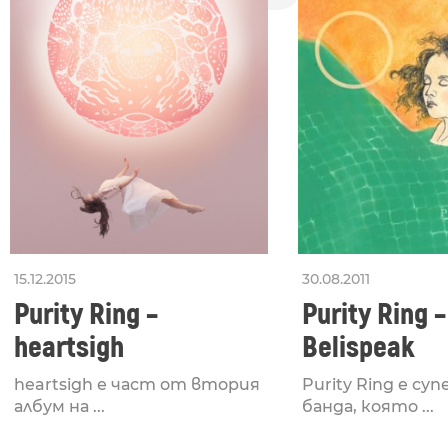
15.12.2015
30.08.2011
Purity Ring –
Purity Ring –
heartsigh
Belispeak
heartsigh е част от втория
Purity Ring e су
албум на ...
банда, която ...