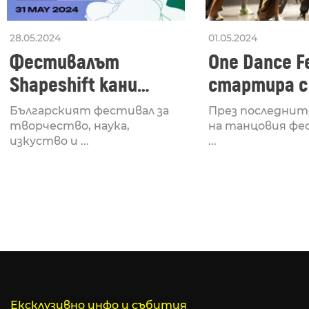
28.05.2024
01.05.2024
Фестивалът
One Dance Fe
Shapeshift кани
стартира с
Fabrizio Mammarella
Lucid, посв
Българският фестивал за
През последнит
за откриването си
рейв култу
творчество, наука,
на танцовия фе
изкуство и ...
...
Ексклузивно инфо и събития