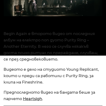
Begin Again е второто видео от последния
албум на електро поп дуото Purity Ring –
Another Eternity. В него се случва някакъв
доста психо ритуал по прераждане, случващ
се през средновековието.
Видеото е дело на студиото Young Replicant,
които и преди са работили с Purity Ring, за
клипа на Fineshrine.
Предпоследното видео на бандата беше за
парчето
Heartsigh
.