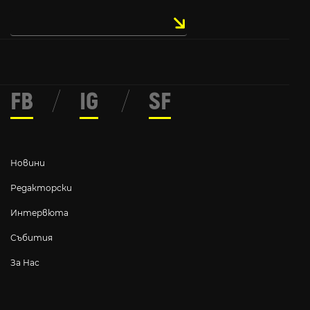
FB
/
IG
/
SF
Новини
Редакторски
Интервюта
Събития
За Нас