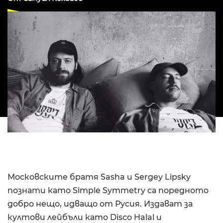
Московските братя Sasha и Sergey Lipsky
познати като Simple Symmetry са поредното
добро нещо, идващо от Русия. Издават за
култови лейбъли като Disco Halal и