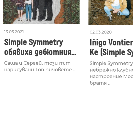
13.05.2021
02.03.2020
Simple Symmetry
Iñigo Vontier
обявиха дебютния
Ke (Simple 
си албум Sorry! We
Remix)
Саша и Сергей, този път
Simple Symmetry
Did Something Wrong
нарисувани Топ пичовете ...
небрежно клубн
настроение Мо
братя ...