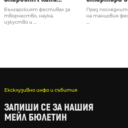
Fabrizio Mammarella
Lucid, посв
Българският фестивал за
През последнит
за откриването си
рейв култу
творчество, наука,
на танцовия фе
изкуство и ...
...
Ексклузивно инфо и събития
ЗАПИШИ СЕ ЗА НАШИЯ
МЕЙЛ БЮЛЕТИН