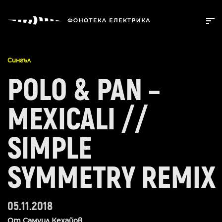
Сингъл
POLO & PAN –
MEXICALI //
SIMPLE
SYMMETRY REMIX
05.11.2018
От
Самуил Кехайов