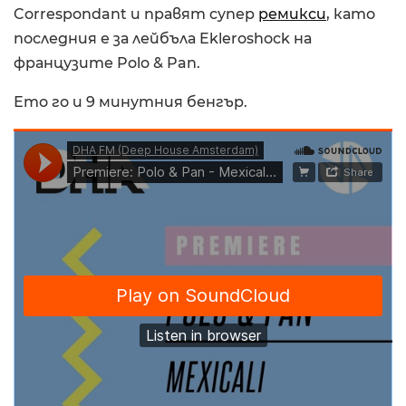
Correspondant и правят супер
ремикси
, като
последния е за лейбъла Ekleroshock на
французите Polo & Pan.
Ето го и 9 минутния бенгър.