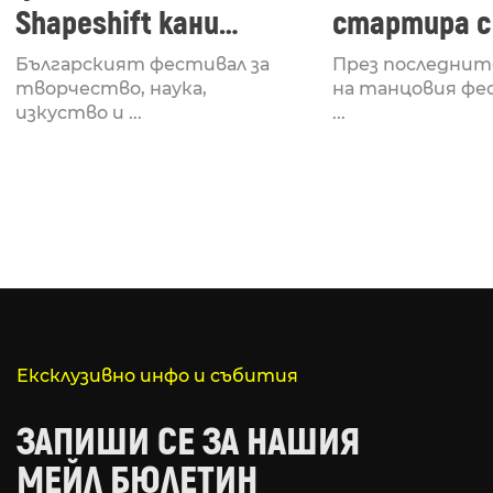
Shapeshift кани
стартира с
Fabrizio Mammarella
Lucid, посв
Българският фестивал за
През последнит
за откриването си
рейв култу
творчество, наука,
на танцовия фе
изкуство и ...
...
Ексклузивно инфо и събития
ЗАПИШИ СЕ ЗА НАШИЯ
МЕЙЛ БЮЛЕТИН