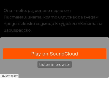
Опа – ново, разрипано парче от
Пистамашината, която изпуснах да гледам
преди няколко седмици в художествената на
цариградско.