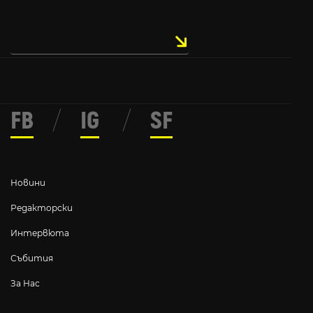
FB
/
IG
/
SF
Новини
Редакторски
Интервюта
Събития
За Нас