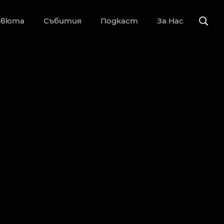
рвюта
Събития
Подкаст
За Нас