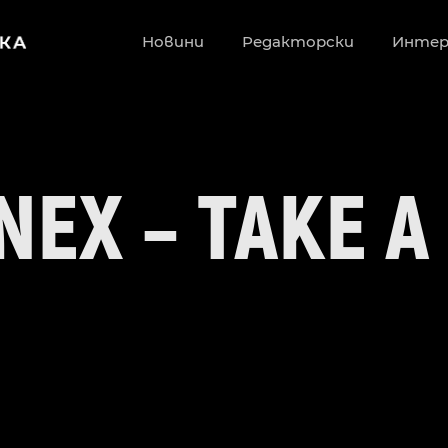
Новини
Редакторски
Инте
EX – TAKE A
E