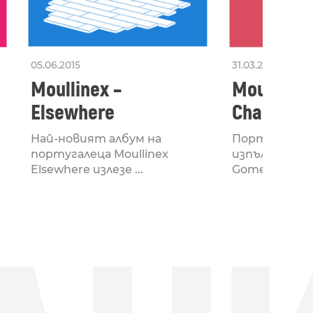
05.06.2015
31.03.2015
Moullinex –
Moullinex
Elsewhere
Chance
Най-новият албум на
Португалски
португалеца Moullinex
изпълнител L
Elsewhere излезе ...
Gomes aka ...