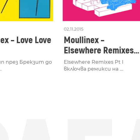
02.11.2015
ex – Love Love
Moullinex –
Elsewhere Remixes
Pt I
п през Брекзит до
Elsewhere Remixes Pt I
.
включва ремикси на ...