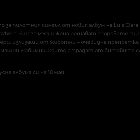
о за пилотния сингъл от новия албум на Luis Clara
lsewhere. В него мъж и жена решават споровете си, 
зери, излизащи от животни – очевидна препратка
омашни любимци, които страдат от битовите с
усне албума си на 18 май.