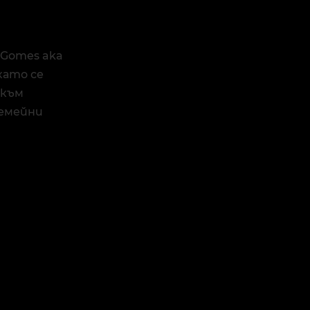
 Gomes aka
като се
 към
емейни