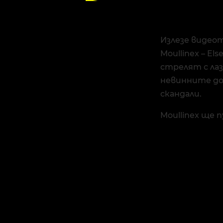
Излезе видеот
Moullinex – E
стрелят с ла
невинните д
скандали.
Moullinex ще п