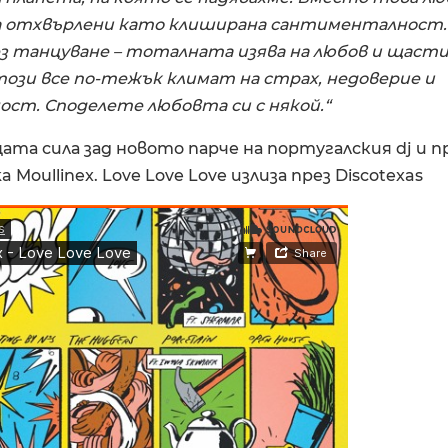
 отхвърлени като клиширана сантименталност.
ез танцуване – тоталната изява на любов и щасти
ози все по-тежък климат на страх, недоверие и
ст. Споделете любовта си с някой.“
ата сила зад новото парче на португалския dj и п
a Moullinex. Love Love Love излиза през Discotexas