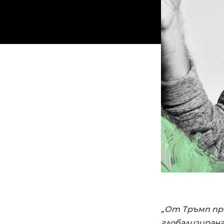
„От Тръмп пре
глобализирана