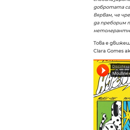
добротата са
вярвам, че чр
да преборим т
нетолерантно
Това е движещ
Clara Gomes ak