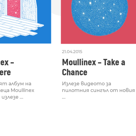
21.04.2015
ex –
Moullinex – Take a
ere
Chance
ят албум на
Излезе видеото за
еца Moullinex
пилотния сингъл от новия
излезе ...
...