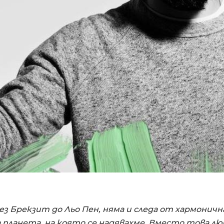
з Брекзит до Льо Пен, няма и следа от хармонич
 планета, на която се надявахме. Вместо това л