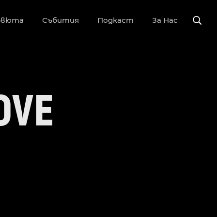
рвюта
Събития
Подкаст
За Нас
OVE