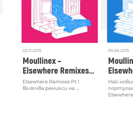
02.11.2015
05.06.2015
Moullinex –
Moullin
Elsewhere Remixes
Elsewh
Pt I
Elsewhere Remixes Pt I
Най-нови
включва ремикси на ...
португал
Elsewhere 