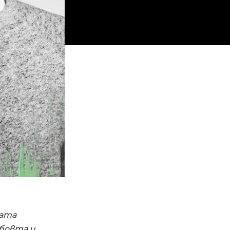
ната
юбовта и