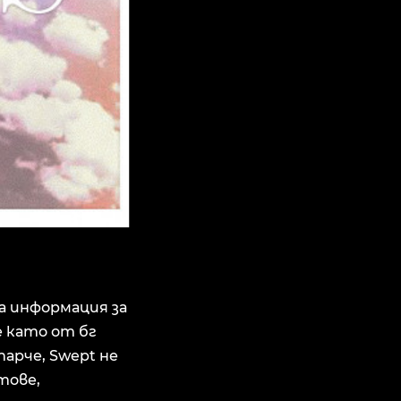
а информация за
е като от бг
парче, Swept не
тове,