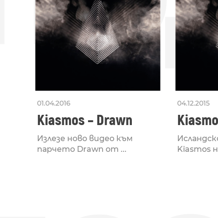
01.04.2016
04.12.2015
Kiasmos – Drawn
Kiasmo
Излезе ново видео към
Исландск
парчето Drawn от ...
Kiasmos на