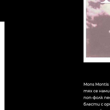
Mons Montis
тях се нами
поп-фолк пе
блести с о