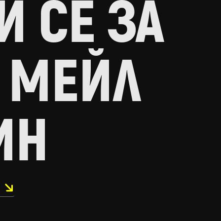
 СЕ ЗА
 МЕЙЛ
ИН