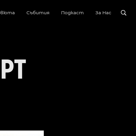
рвюта
Събития
Подкаст
За Нас
EPT