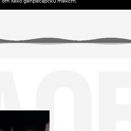
 от леко депресарски текст.
ДО