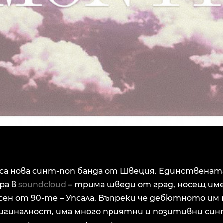
 са нова синт-поп банда от Швеция. Единственат
ра в
soundcloud
– трима шведи от град, носещ им
сен от 90-те – Упсала. Въпреки че дебютното им 
ригиналност, има много приятни и позитивни син