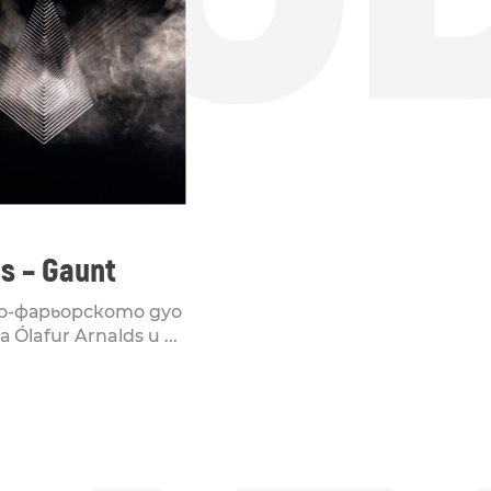
s – Gaunt
о-фарьорското дуо
 Ólafur Arnalds и ...