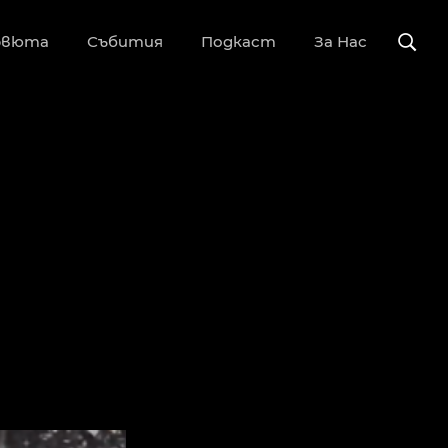
рвюта
Събития
Подкаст
За Нас