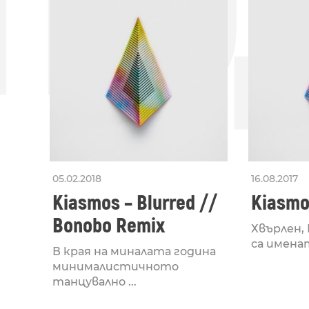
ПО
05.02.2018
16.08.2017
Kiasmos – Blurred //
Kiasmo
Bonobo Remix
Хвърлен,
са имената
В края на миналата година
минималистичното
танцувално ...