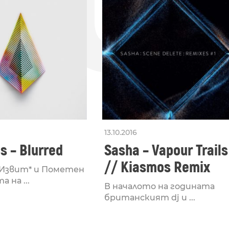
ДО
13.10.2016
s – Blurred
Sasha – Vapour Trails
// Kiasmos Remix
 Извит* и Пометен
 на ...
В началото на годината
британският dj и ...