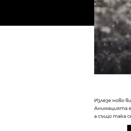
Излезе ново в
Анимацията е
а също така с