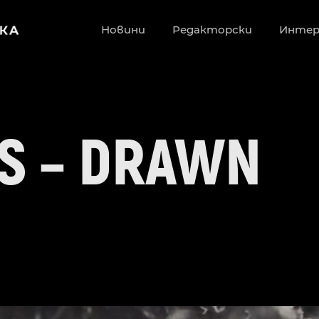
Новини
Редакторски
Инте
S – DRAWN