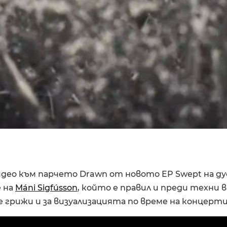
идео към парчето Drawn от новото EP Swept на ду
 на
Máni Sigfússon
, който е правил и преди техни 
е грижи и за визуализацията по време на концерт