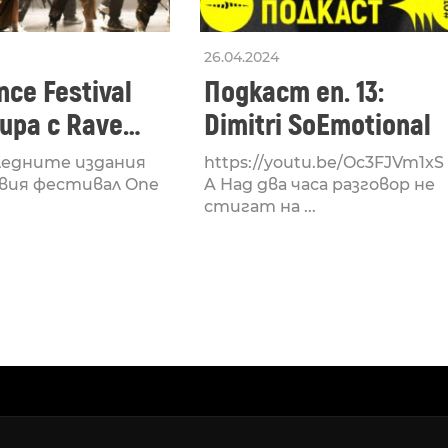
26.04.2024
ce Festival
Подкаст еп. 13:
ра с Rave
Dimitri SoEmotional
 посветен на
ледните издания
https://youtu.be/Oc3FJVm1xS
културата
вия фестивал One
A Над два часа разговор не
стигат на ...