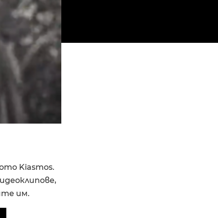
ото Kiasmos.
видеоклипове,
ите им.