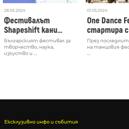
28.05.2024
01.05.2024
Фестивалът
One Dance Fe
Shapeshift кани
стартира с
Fabrizio Mammarella
Lucid, посв
Българският фестивал за
През последнит
за откриването си
рейв култу
творчество, наука,
на танцовия фе
изкуство и ...
...
Ексклузивно инфо и събития