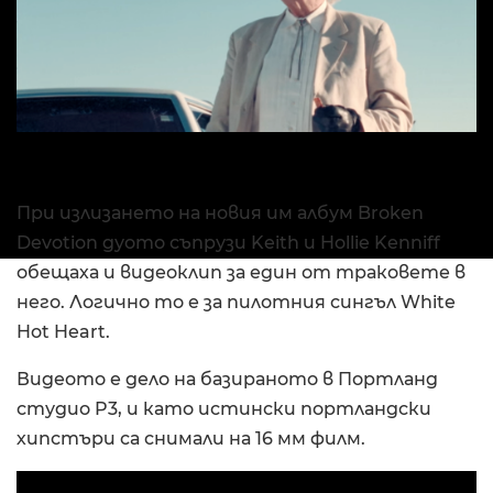
При излизането на новия им албум Broken
Devotion дуото съпрузи Keith и Hollie Kenniff
обещаха и видеоклип за един от траковете в
него. Логично то е за пилотния сингъл White
Hot Heart.
Видеото е дело на базираното в Портланд
студио P3, и като истински портландски
хипстъри са снимали на 16 мм филм.