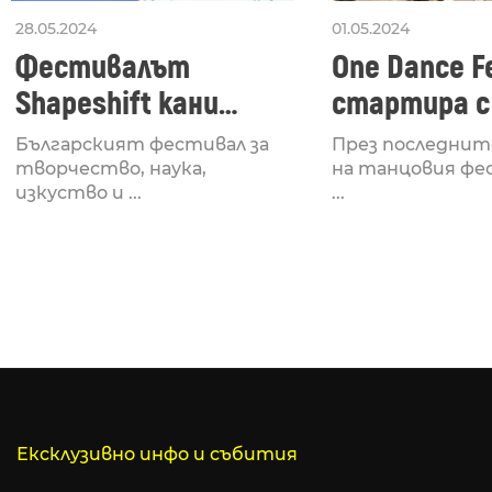
28.05.2024
01.05.2024
Фестивалът
One Dance Fe
Shapeshift кани
стартира с
Fabrizio Mammarella
Lucid, посв
Българският фестивал за
През последнит
за откриването си
рейв култу
творчество, наука,
на танцовия фе
изкуство и ...
...
Ексклузивно инфо и събития