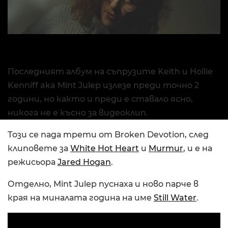
Последният албум на съпрузите Keith и Hollie
Kenniff aka Mint Julep излезе преди точно 2
години, но както и преди е ставало ясно,
никога не е късно за видеоклип.
Този се пада трети от Broken Devotion, след
клиповете за
White Hot Heart
и
Murmur
, и е на
режисьора
Jared Hogan
.
Отделно, Mint Julep пуснаха и ново парче в
края на миналата година на име
Still Water
.