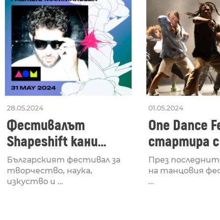
28.05.2024
01.05.2024
Фестивалът
One Dance Fe
Shapeshift кани
стартира с
Fabrizio Mammarella
Lucid, посв
Българският фестивал за
През последнит
за откриването си
рейв култу
творчество, наука,
на танцовия фе
изкуство и ...
...