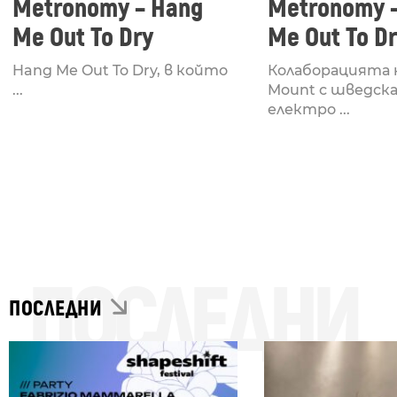
Metronomy – Hang
Metronomy 
Me Out To Dry
Me Out To Dr
Waze And O
Hang Me Out To Dry, в който
Колаборацията 
Remix
...
Mount с шведск
електро ...
ПОСЛЕДНИ
ПОСЛЕДНИ