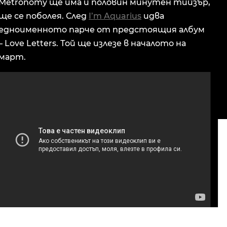
Metronomy ще има и половин минутен тийзър,
ще се поболея. След
I’m Aquarius
идва
едноименното парче от предстоящия албум
– Love Letters. Той ще излезе в началото на
март.