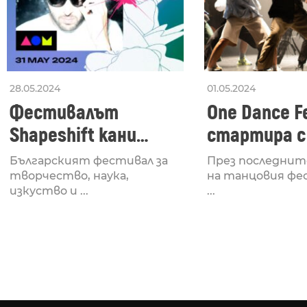
28.05.2024
01.05.2024
Фестивалът
One Dance Fe
Shapeshift кани
стартира с
Fabrizio Mammarella
Lucid, посв
Българският фестивал за
През последнит
за откриването си
рейв култу
творчество, наука,
на танцовия фе
изкуство и ...
...