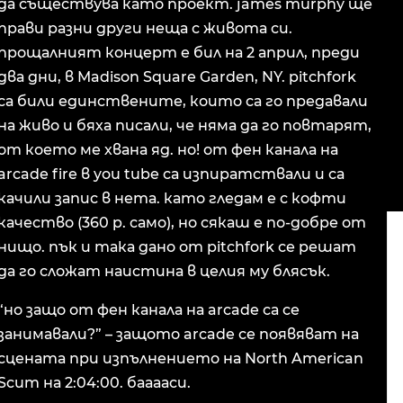
да съществува като проект. james murphy ще
прави разни други неща с живота си.
прощалният концерт е бил на 2 април, преди
два дни, в Madison Square Garden, NY. pitchfork
са били единствените, които са го предавали
на живо и бяха писали, че няма да го повтарят,
от което ме хвана яд. но! от фен канала на
arcade fire в you tube са изпиратствали и са
качили запис в нета. като гледам е с кофти
качество (360 p. само), но сякаш е по-добре от
нищо. пък и така дано от pitchfork се решат
да го сложат наистина в целия му блясък.
“но защо от фен канала на arcade са се
занимавали?” – защото arcade се появяват на
сцената при изпълнението на North American
Scum на 2:04:00. бааааси.