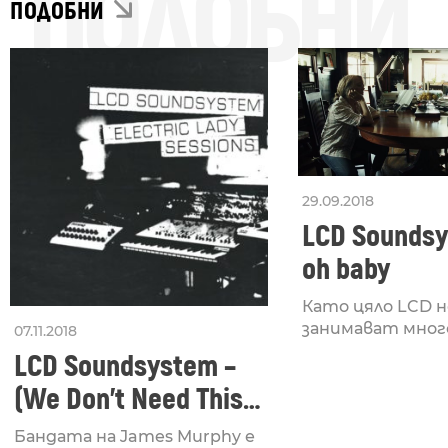
ПОДОБНИ
ПОДОБНИ
29.09.2018
LCD Soundsy
oh baby
Като цяло LCD н
занимават много 
07.11.2018
LCD Soundsystem –
(We Don’t Need This)
Fascist Groove
Бандата на James Murphy е