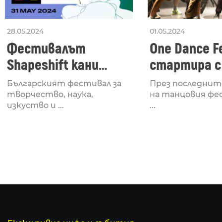
28.05.2024
01.05.2024
Фестивалът
One Dance Fe
Shapeshift кани
стартира с
Fabrizio Mammarella
Lucid, посв
Българският фестивал за
През последнит
за откриването си
рейв култу
творчество, наука,
на танцовия фе
изкуство и ...
...