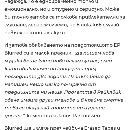
надежда. То е едновременно топло и
емоционално, но и студено и сериозно. Може
би точно затова са толкова привлекателни за
слушане, лесносмилаеми, но в никакъв случай
повърхностни или кухи.
И затова обявяването на предстоящото EP
Blurred си е малък празник.
“Да пишем нова
музика беше като ново начало за нас, след
като обикаляхме по концерти през
последните две години. Планът беше да
напишем нещо малко по-мрачно от
предишните ни неща. Пролетта в Рейкявик
обаче имаше други планове и в крайна сметка
това се оказа най-топлото ни издание
досега.”
, коментира Janus Rasmussen.
Blurred ще излезе през лейбъла Erased Tapes и