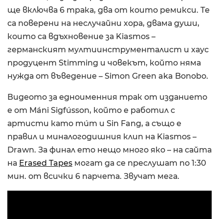
ще включва 6 трака, два от които ремикси. Те
са поверени на неслучайни хора, двама души,
които са вдъхновение за Kiasmos –
германският мултиинструменталист и хаус
продуцент Stimming и човекът, който няма
нужда от въведение – Simon Green aka Bonobo.
Видеото за едноименния трак от изданието
е от Máni Sigfússon, който е работил с
артисти като múm и Sin Fang, а също е
правил и миналогодишния клип на Kiasmos –
Drawn. За финал ето нещо много яко – на сайта
на
Erased Tapes
могат да се преслушат по 1:30
мин. от всички 6 парчета. Звучат мега.