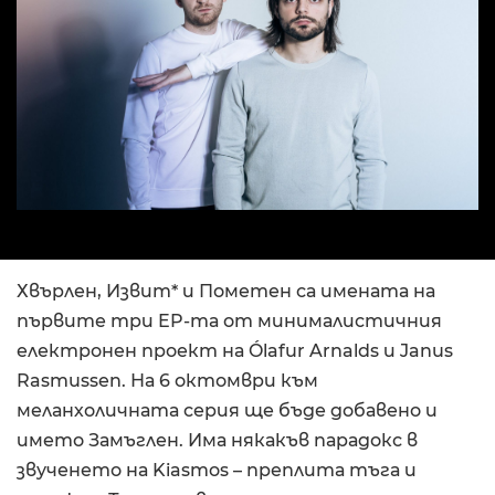
Хвърлен, Извит* и Пометен са имената на
първите три EP-та от минималистичния
електронен проект на Ólafur Arnalds и Janus
Rasmussen. На 6 октомври към
меланхоличната серия ще бъде добавено и
името Замъглен. Има някакъв парадокс в
звученето на Kiasmos – преплита тъга и