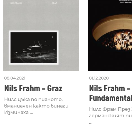
08.04.2021
01.12.2020
Nils Frahm – Graz
Nils Frahm –
Fundamental
Нилс цъка по пианото,
вманиачен както винаги
Нилс Фрам През 
Изминаха ...
германският пи
...