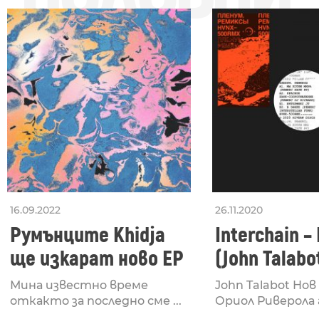
16.09.2022
26.11.2020
Румънците Khidja
Interchain –
ще изкарат ново EP
(John Talabo
Мина известно време
John Talabot Но
откакто за последно сме ...
Ориол Риверола a