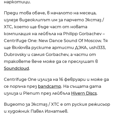
наркотици.
Преди това обаче, в началото на месеца,
излезе видеоклипът им за парчето Экстаз /
XTC, което ще бъде част от новата
компилация на лейбъла на Philipp Gorbachev –
Centrifuge One: New Dance Sound Of Moscow. Тя
ще включва руските артисти ДЭКА, ushi333,
Dubrovsky и самия Gorbachev, а части от
траковете вече може да се преслушат в
Soundcloud
.
Centrifuge One излиза на 16 февруари и може да
се поръча през
bandcamp
. На същата дата
излиза и Plenum през лейбъла
Hivern Discs
.
Видеото за Экстаз / XTC е от руския режисьор
и художник Павел Игнатьев.