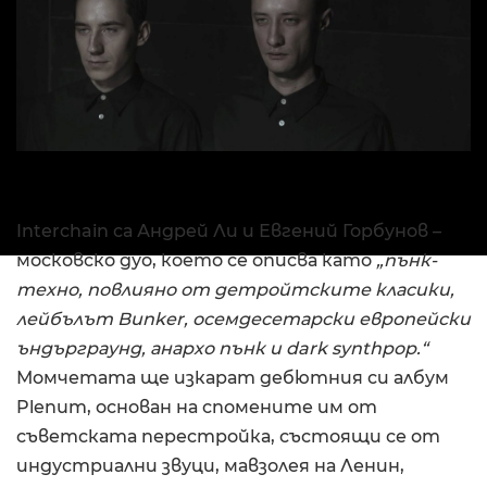
Interchain са Андрей Ли и Евгений Горбунов –
московско дуо, което се описва като
„пънк-
техно, повлияно от детройтските класики,
лейбълът Bunker, осемдесетарски европейски
ъндърграунд, анархо пънк и dark synthpop.“
Момчетата ще изкарат дебютния си албум
Plenum, основан на спомените им от
съветската перестройка, състоящи се от
индустриални звуци, мавзолея на Ленин,