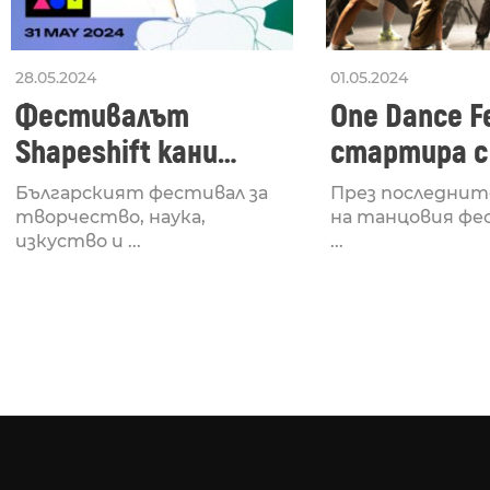
28.05.2024
01.05.2024
Фестивалът
One Dance Fe
Shapeshift кани
стартира с
Fabrizio Mammarella
Lucid, посв
Българският фестивал за
През последнит
за откриването си
рейв култу
творчество, наука,
на танцовия фе
изкуство и ...
...