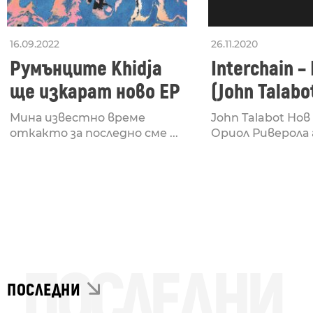
16.09.2022
26.11.2020
Румънците Khidja
Interchain –
ще изкарат ново EP
(John Talabo
Мина известно време
John Talabot Но
откакто за последно сме ...
Ориол Риверола a
ПОСЛЕДНИ
ПОСЛЕДНИ