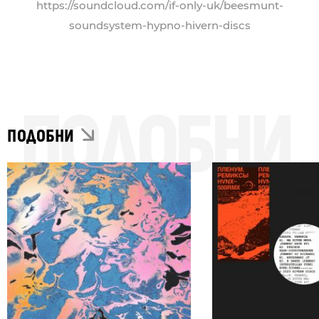
https://soundcloud.com/if-only-uk/beesmunt-
soundsystem-hypno-hivern-discs
ПОДОБНИ
ПОДОБНИ