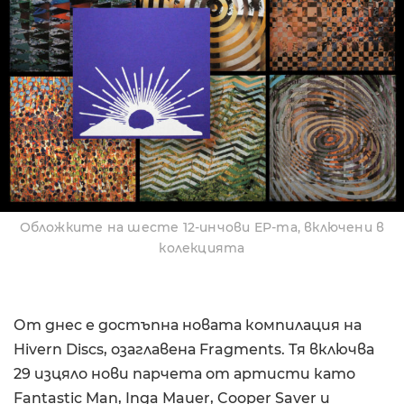
Обложките на шесте 12-инчови EP-та, включени в
колекцията
От днес е достъпна новата компилация на
Hivern Discs, озаглавена Fragments. Тя включва
29 изцяло нови парчета от артисти като
Fantastic Man, Inga Mauer, Cooper Saver и