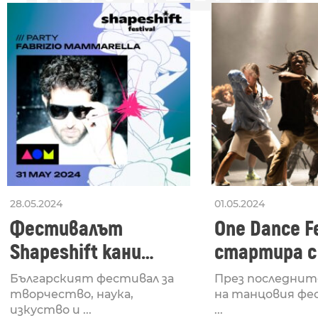
28.05.2024
01.05.2024
Фестивалът
One Dance Fe
Shapeshift кани
стартира с
Fabrizio Mammarella
Lucid, посв
Българският фестивал за
През последнит
за откриването си
рейв култу
творчество, наука,
на танцовия фе
изкуство и ...
...