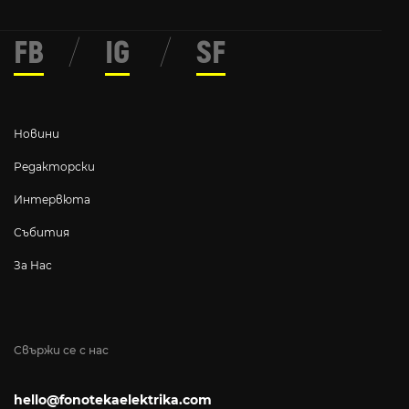
FB
/
IG
/
SF
Новини
Редакторски
Интервюта
Събития
За Нас
Свържи се с нас
hello@fonotekaelektrika.com