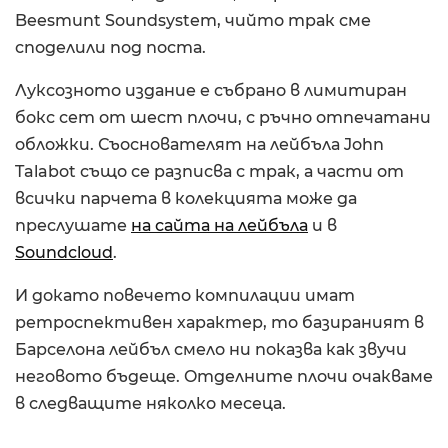
Beesmunt Soundsystem, чийто трак сме
споделили под поста.
Луксозното издание е събрано в лимитиран
бокс сет от шест плочи, с ръчно отпечатани
обложки. Съоснователят на лейбъла John
Talabot също се разписва с трак, а части от
всички парчета в колекцията може да
преслушате
на сайта на лейбъла
и в
Soundcloud
.
И докато повечето компилации имат
ретроспективен характер, то базираният в
Барселона лейбъл смело ни показва как звучи
неговото бъдеще. Oтделните плочи очакваме
в следващите няколко месеца.