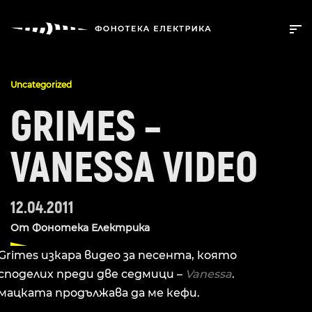
Uncategorized
GRIMES –
VANESSA VIDEO
12.04.2011
От
Фонотека Електрика
Grimes изкара видео за песента, която
споделих преди две седмици –
Vanessa
.
мацката продължава да ме кефи.