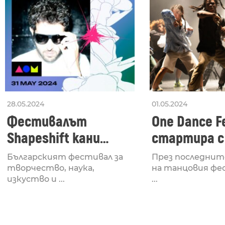
28.05.2024
01.05.2024
Фестивалът
One Dance Fe
Shapeshift кани
стартира с
Fabrizio Mammarella
Lucid, посв
Българският фестивал за
През последнит
за откриването си
рейв култу
творчество, наука,
на танцовия фе
изкуство и ...
...