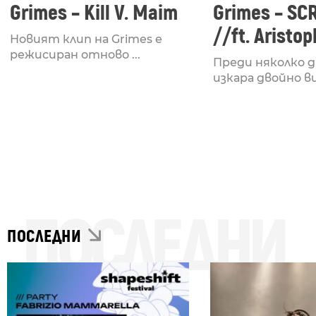
Grimes – Kill V. Maim
Grimes – S
//ft. Aristo
Новият клип на Grimes е
режисиран отново ...
Преди няколко д
изкара двойно вид
ПОСЛЕДНИ
ПОСЛЕДНИ