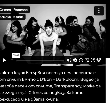
както казах в първия пост за нея, песента е
от сплит EP-то с D’Eon – Darkbloom. Видео за
негова песен от сплита, Transparency, може да
се гледа
тук
. Grimes се подвизава като
режисьор и на двата клипа.