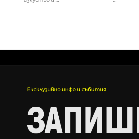
изкуство и ...
...
Ексклузивно инфо и събития
ЗАПИШИ