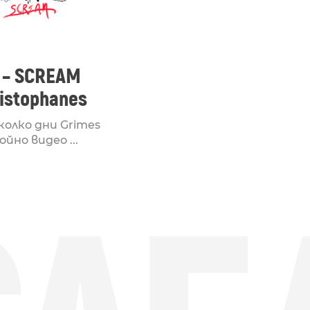
 – SCREAM
ristophanes
колко дни Grimes
ойно видео ...