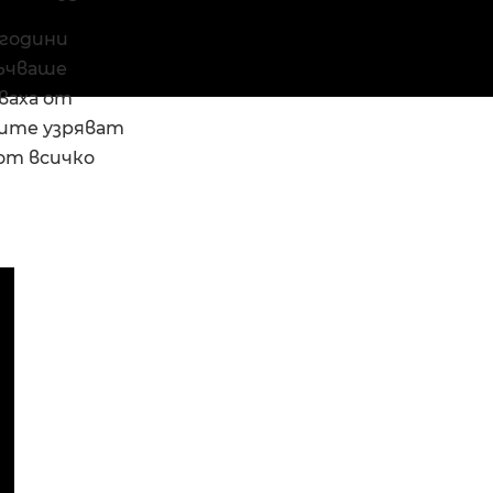
 години
лъчваше
ваха от
тите узряват
 от всичко