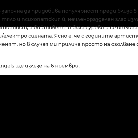
 започна да придобива популярност преди близо 5
тяло и психопатския й, нечленоразделен глас из
тичност, а бийтовете й бяха сурови и се отлича
и/електро сцената. Ясно е, че с годините артис
менят, но в случая ми прилича просто на оголване
ngels ще излезе на 6 ноември.