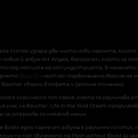
r aka Grimes изкара две чисто нови парчета, които
овия й албум Art Angels. Въпросът, който се появ
 тя под натиска на поп индустрията. В началото
арчето
REALiTi
– част от първоначална версия на но
 Boucher хвърли в кофата и започна отначало.
Blood e класическо поп парче, което се различава 
 глас на Boucher. Life in the Vivid Dream продълж
не се откроява по някакъв начин.
че всяко едно парче от албума е различно по стил, 
ъдим по поп звученето на Flesh without Blood за ця