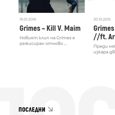
19.01.2016
30.10.2015
Grimes – Kill V. Maim
Grimes
//ft. A
Новият клип на Grimes е
режисиран отново ...
Преди ня
изкара дв
ПОСЛЕДНИ