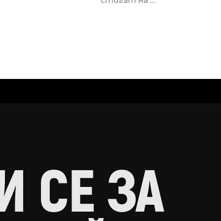
стигат на ...
 СЕ ЗА