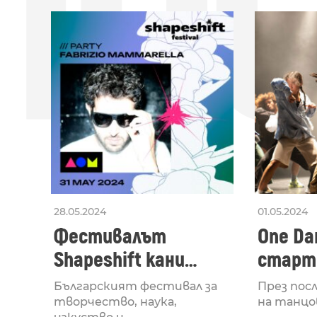
ПО
28.05.2024
01.05.2024
Фестивалът
One Dan
Shapeshift кани
старти
Fabrizio Mammarella
Lucid,
Българският фестивал за
През пос
за откриването си
рейв 
творчество, наука,
на танцо