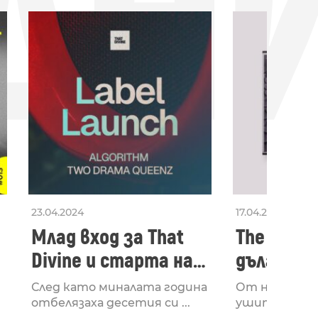
ДН
23.04.2024
17.04.2024
Млад вход за That
The Secon
Divine и старта на
дългооча
лейбъла им
втори ал
След като миналата година
От няколко 
излезе з
отбелязаха десетия си ...
ушите и мозъ