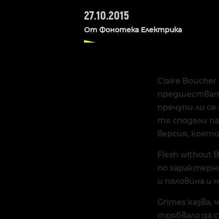
27.10.2015
От
Фонотека Електрика
Claire Bouche
предшестват н
пречупи ли се
тя сподели п
версия, която
Flesh without 
по характерния
и половина и 
Grimes казва, 
трябвало да с