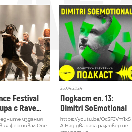
СЛЕ
26.04.2024
ce Festival
Подкаст еп. 13:
ра с Rave
Dimitri SoEmotional
 посветен на
ледните издания
https://youtu.be/Oc3FJVm1xS
културата
вия фестивал One
A Над два часа разговор не