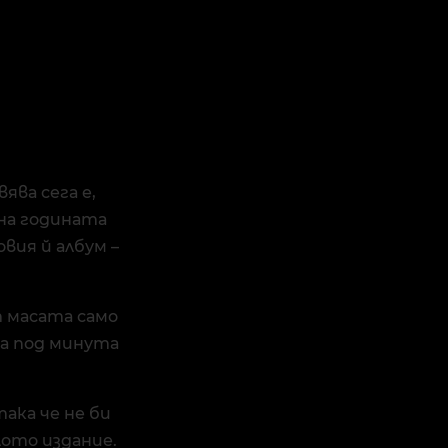
ява сега е,
 на годината
вия й албум –
от масата само
ава под минута
така че не би
лото издание.