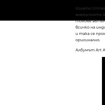
Когато Grimes
анемичното й 
тонове автен
всичко на инд
и така се про
оригинално.
Албумът Art A