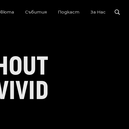
рвюта
Събития
Подкаст
За Нас
THOUT
VIVID