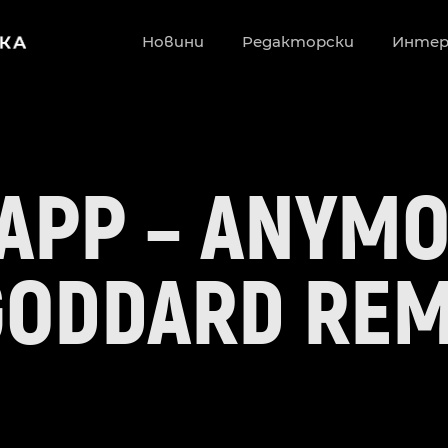
Новини
Редакторски
Инте
APP – ANYM
 GODDARD REM