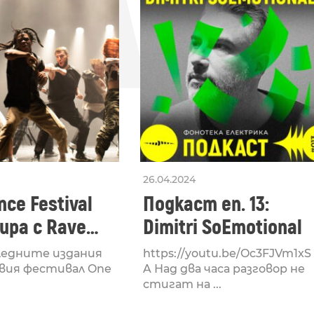
СЛЕ
26.04.2024
ce Festival
Подкаст еп. 13:
ра с Rave
Dimitri SoEmotional
 посветен на
ледните издания
https://youtu.be/Oc3FJVm1xS
културата
вия фестивал One
A Над два часа разговор не
стигат на ...