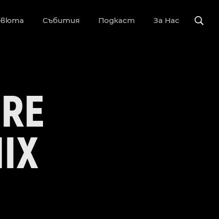
рвюта
Събития
Подкаст
За Нас
ORE
IX