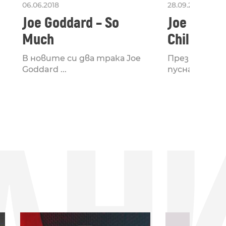
06.06.2018
28.09.2017
Joe Goddard – So
Joe Godda
Much
Children 
В новите си два трака Joe
През април J
Goddard ...
пусна най-нови