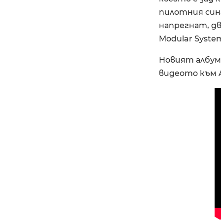
пилотния сингъ
напрегнат, дв
Modular Syste
Новият албум 
видеото към 