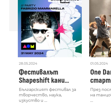
ПО
28.05.2024
01.05.2024
Фестивалът
One Dan
Shapeshift кани
старти
Fabrizio Mammarella
Lucid,
Българският фестивал за
През пос
за откриването си
рейв 
творчество, наука,
на танцо
изкуство и ...
...