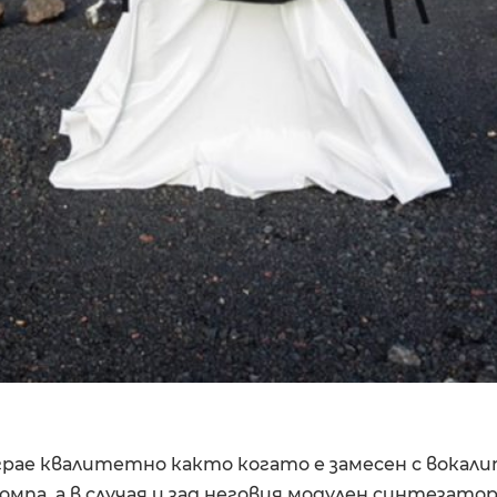
грае квалитетно както когато е замесен с вокали
омпа, а в случая и зад неговия модулен синтезатор.