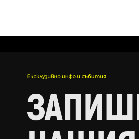
Ексклузивно инфо и събития
ЗАПИШИ