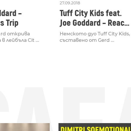
27.09.2018
Tuff City Kids feat.
ddard –
Joe Goddard – Reach
s Trip
Out
Немското дуо Tuff City Kids,
ard открива
съставено от Gerd ...
 лейбъла Cit ...