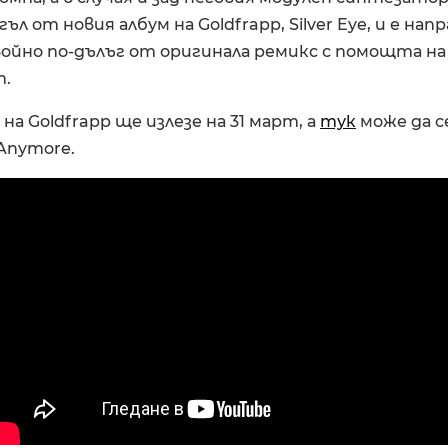
л от новия албум на Goldfrapp, Silver Eye, и е напр
ойно по-дълъг от оригинала ремикс с помощта на
m.
на Goldfrapp ще излезе на 31 март, а
тук
може да с
Anymore.