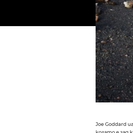
Joe Goddard и
когато е зад к