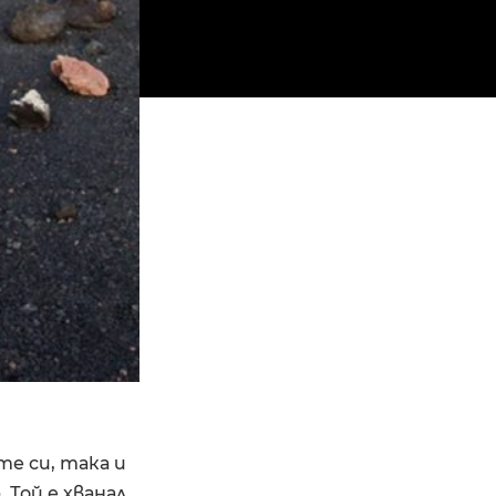
те си, така и
 Той е хванал