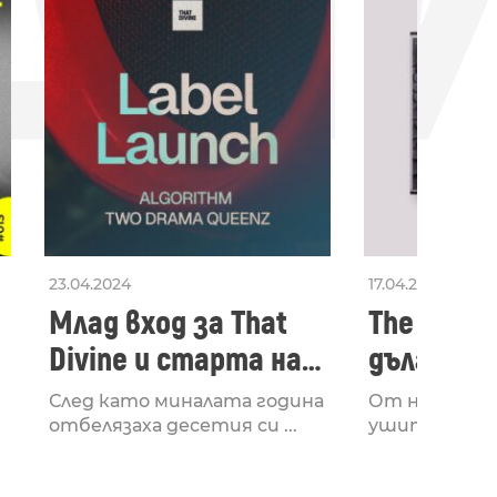
ДН
23.04.2024
17.04.2024
Млад вход за That
The Secon
Divine и старта на
дългооча
лейбъла им
втори ал
След като миналата година
От няколко 
излезе з
отбелязаха десетия си ...
ушите и мозъ