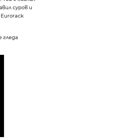
авил суров и
 Eurorack
е гледа