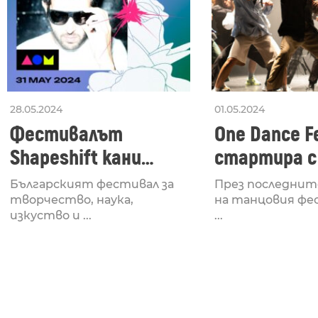
28.05.2024
01.05.2024
Фестивалът
One Dance Fe
Shapeshift кани
стартира с
Fabrizio Mammarella
Lucid, посв
Българският фестивал за
През последнит
за откриването си
рейв култу
творчество, наука,
на танцовия фе
изкуство и ...
...