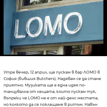
Утре вечер, 12 април, ще пускам в бар ЛОМО в
София (бившия Butchers). Надявам се да стане
приятно. Музиката ще е една идея по-
танцувална от нещата, които пускам тук,
въпреки че LOMO не е от най-денс местата,
но колкото да се поклащаме в ритъм. Навън